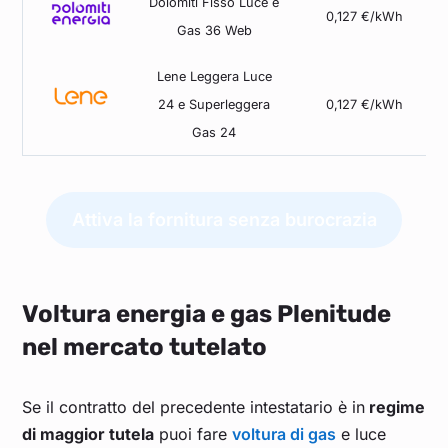
Dolomiti Fisso Luce e
0,127 €/kWh
Gas 36 Web
Lene Leggera Luce
24 e Superleggera
0,127 €/kWh
Gas 24
Attiva la fornitura senza burocrazia
Voltura energia e gas Plenitude
nel mercato tutelato
Se il contratto del precedente intestatario è in
regime
di maggior tutela
puoi fare
voltura di gas
e luce