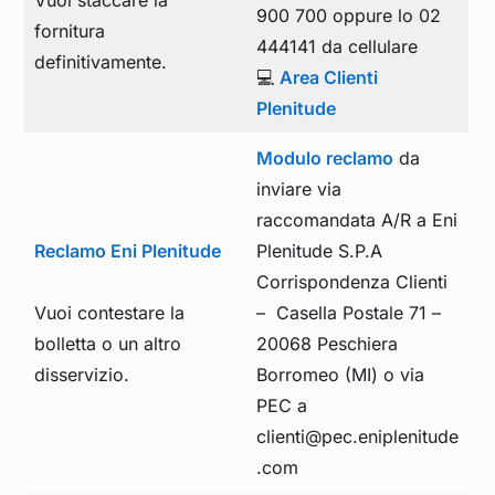
Vuoi staccare la
900 700 oppure lo 02
fornitura
444141 da cellulare
definitivamente.
💻
Area Clienti
Plenitude
Modulo reclamo
da
inviare via
raccomandata A/R a Eni
Reclamo Eni Plenitude
Plenitude S.P.A
Corrispondenza Clienti
Vuoi contestare la
– Casella Postale 71 –
bolletta o un altro
20068 Peschiera
disservizio.
Borromeo (MI) o via
PEC a
clienti@pec.eniplenitude
.com