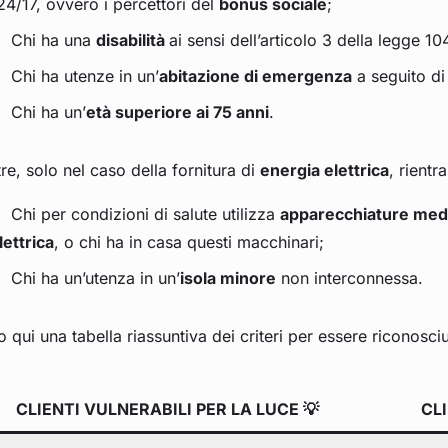
24/17, ovvero i percettori del
bonus sociale
;
Chi ha una
disabilità
ai sensi dell’articolo 3 della legge 10
Chi ha utenze in un’
abitazione di emergenza
a seguito di 
Chi ha un’
età superiore ai 75 anni
.
tre, solo nel caso della fornitura di
energia elettrica
, rientra
Chi per condizioni di salute utilizza
apparecchiature med
lettrica
, o chi ha in casa questi macchinari;
Chi ha un’utenza in un’
isola minore
non interconnessa.
 qui una tabella riassuntiva dei criteri per essere riconosciuti
CLIENTI VULNERABILI PER LA LUCE 💡
CLI