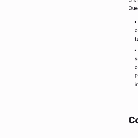
Ques
c
t
s
c
P
i
Co