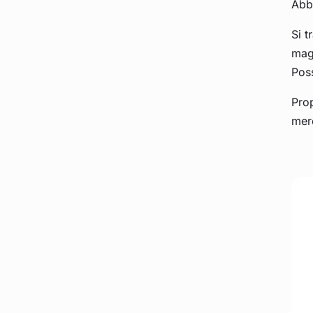
Abbi
Si t
magg
Poss
Prop
merc