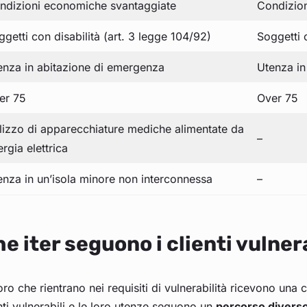
ndizioni economiche svantaggiate
Condizio
getti con disabilità (art. 3 legge 104/92)
Soggetti 
enza in abitazione di emergenza
Utenza in
er 75
Over 75
ilizzo di apparecchiature mediche alimentate da
–
rgia elettrica
enza in un’isola minore non interconnessa
–
e iter seguono i clienti vulner
ro che rientrano nei requisiti di vulnerabilità ricevono un
nti vulnerabili e le loro utenze seguono un
percorso divers