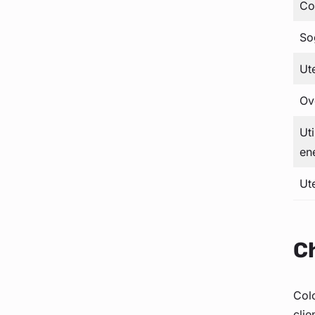
Co
Sog
Ut
Ov
Ut
ene
Ut
Ch
Colo
clie