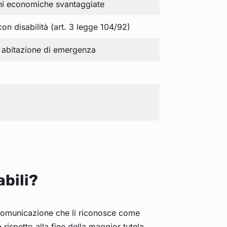
ni economiche svantaggiate
con disabilità (art. 3 legge 104/92)
 abitazione di emergenza
abili?
a comunicazione che li riconosce come
o
rispetto alla fine della maggior tutela.