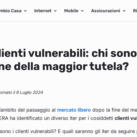
mbio Casa
Internet
Mobile
Assicurazioni
R
lienti vulnerabili: chi son
ine della maggior tutela?
ornato il 9 Luglio 2024
’ambito del passaggio al
merc
a
to libero
dopo la fine del mer
ERA ha identificato un diverso iter per i cosiddetti
clienti vu
sono i clienti vulnerabili? E quali saranno gli iter da seguir