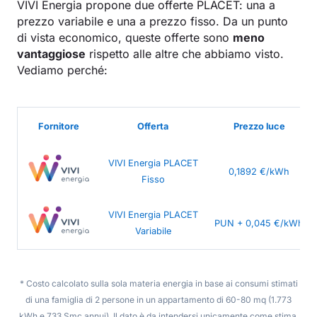
VIVI Energia propone due offerte PLACET: una a
prezzo variabile e una a prezzo fisso. Da un punto
di vista economico, queste offerte sono
meno
vantaggiose
rispetto alle altre che abbiamo visto.
Vediamo perché:
Fornitore
Offerta
Prezzo luce
VIVI Energia PLACET
0,1892 €/kWh
Fisso
VIVI Energia PLACET
PUN + 0,045 €/kWh
Variabile
* Costo calcolato sulla sola materia energia in base ai consumi stimati
di una famiglia di 2 persone in un appartamento di 60-80 mq (1.773
kWh e 733 Smc annui). Il dato è da intendersi unicamente come stima.