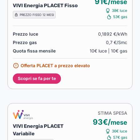
91€/
mese
VIVI Energia PLACET Fisso
38€ luce
PREZZO FISSO 12 MESI
53€ gas
Prezzo luce
0,1892 €/kWh
Prezzo gas
0,7 €/Smc
Quota fissa mensile
10€ luce | 10€ gas
Offerta PLACET a prezzo elevato
Scopri se fa per te
STIMA SPESA
93€/
mese
VIVI Energia PLACET
36€ luce
Variabile
57€ gas