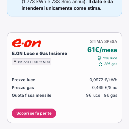
(1.773 kWh e 733 Smc annui).
Il dato è da
intendersi unicamente come stima
.
STIMA SPESA
61€/
mese
E.ON Luce e Gas Insieme
23€ luce
PREZZO FISSO 12 MESI
38€ gas
Prezzo luce
0,0972 €/kWh
Prezzo gas
0,469 €/Smc
Quota fissa mensile
9€ luce | 9€ gas
Scopri se fa per te