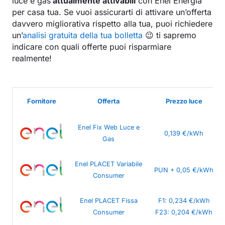
luce e gas
attualmente attivabili
con Enel Energia
per casa tua. Se vuoi assicurarti di attivare un’offerta
davvero migliorativa rispetto alla tua, puoi richiedere
un’
analisi gratuita della tua bolletta
😉 ti sapremo
indicare con quali offerte puoi risparmiare
realmente!
Fornitore
Offerta
Prezzo luce
Enel Fix Web Luce e
0,139 €/kWh
Gas
Enel PLACET Variabile
PUN + 0,05 €/kWh
Consumer
Enel PLACET Fissa
F1: 0,234 €/kWh
Consumer
F23: 0,204 €/kWh