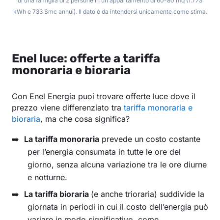
di una famiglia di 2 persone in un appartamento di 60-80 mq (1.773
kWh e 733 Smc annui). Il dato è da intendersi unicamente come stima.
Enel luce: offerte a tariffa
monoraria e bioraria
Con Enel Energia puoi trovare offerte luce dove il
prezzo viene differenziato tra
tariffa monoraria e
bioraria
, ma che cosa significa?
La tariffa monoraria
prevede un costo costante
per l’energia consumata in tutte le ore del
giorno, senza alcuna variazione tra le ore diurne
e notturne.
La tariffa bioraria
(e anche trioraria) suddivide la
giornata in periodi in cui il costo dell’energia può
variare in modo significativo, come