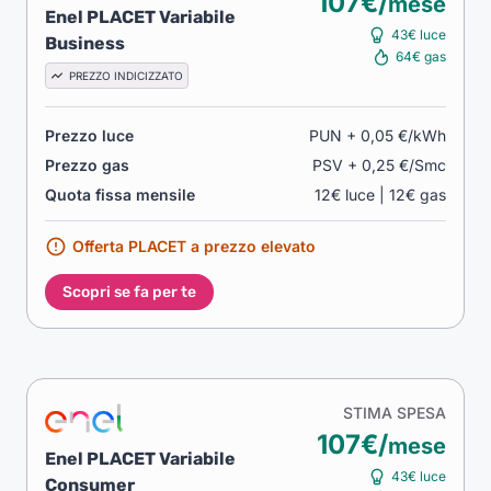
107€/
mese
Enel PLACET Variabile
43€ luce
Business
64€ gas
PREZZO INDICIZZATO
Prezzo luce
PUN + 0,05 €/kWh
Prezzo gas
PSV + 0,25 €/Smc
Quota fissa mensile
12€ luce | 12€ gas
Offerta PLACET a prezzo elevato
Scopri se fa per te
STIMA SPESA
107€/
mese
Enel PLACET Variabile
43€ luce
Consumer