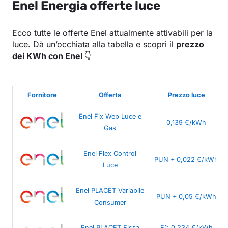
Enel Energia offerte luce
Ecco tutte le offerte Enel attualmente attivabili per la
luce. Dà un’occhiata alla tabella e scopri il
prezzo
dei KWh con Enel
👇
Fornitore
Offerta
Prezzo luce
Enel Fix Web Luce e
0,139 €/kWh
Gas
Enel Flex Control
PUN + 0,022 €/kWh
Luce
Enel PLACET Variabile
PUN + 0,05 €/kWh
Consumer
Enel PLACET Fissa
F1: 0,234 €/kWh