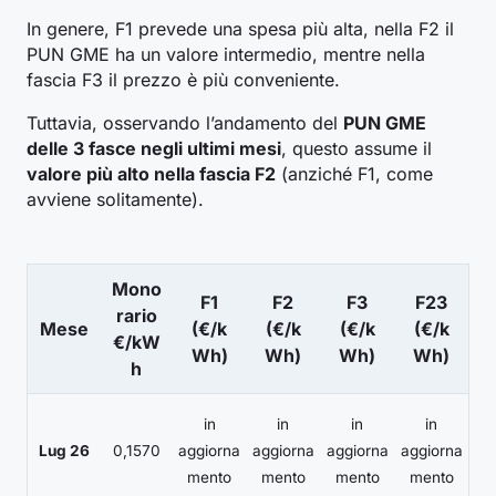
In genere, F1 prevede una spesa più alta, nella F2 il
PUN GME ha un valore intermedio, mentre nella
fascia F3 il prezzo è più conveniente.
Tuttavia, osservando l’andamento del
PUN GME
delle 3 fasce negli ultimi mesi
, questo assume il
valore più alto nella fascia F2
(anziché F1, come
avviene solitamente).
Mono
F1
F2
F3
F23
rario
Mese
(€/k
(€/k
(€/k
(€/k
€/kW
Wh)
Wh)
Wh)
Wh)
h
in
in
in
in
Lug 26
0,1570
aggiorna
aggiorna
aggiorna
aggiorna
mento
mento
mento
mento