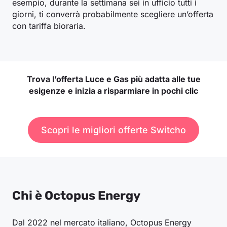
esempio, durante la settimana sei in ufficio tutti i
giorni, ti converrà probabilmente scegliere un’offerta
con tariffa bioraria.
Ott 25
0,111
0,11783
0,12166
0,0995
0,1097
Set 25
0,109
0,110
0,120
0,102
0,111
Trova l’offerta Luce e Gas più adatta alle tue
Ago 25
0,109
0,106
0,118
0,106
0,112
esigenze
e inizia a risparmiare in pochi clic
Lug 25
0,113
0,109
0,127
0,109
0,117
Scopri le migliori offerte Switcho
Giu 25
0,112
0,113
0,127
0,104
0,115
Mag 25
0,094
0,089
0,111
0,087
0,099
Chi è Octopus Energy
Apr 25
0,100
0,096
0,115
0,095
0,104
Dal 2022 nel mercato italiano, Octopus Energy
Mar 25
0,121
0,122
0,135
0,112
0,123