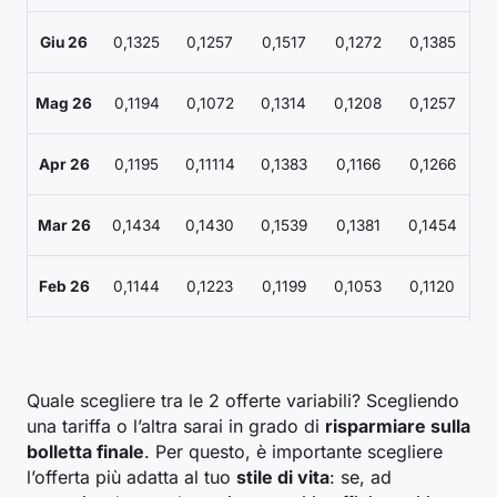
Giu 26
0,1325
0,1257
0,1517
0,1272
0,1385
Mag 26
0,1194
0,1072
0,1314
0,1208
0,1257
Apr 26
0,1195
0,11114
0,1383
0,1166
0,1266
Mar 26
0,1434
0,1430
0,1539
0,1381
0,1454
Feb 26
0,1144
0,1223
0,1199
0,1053
0,1120
Gen 26
0,1327
0,1513
0,1374
0,1183
0,1271
Quale scegliere tra le 2 offerte variabili? Scegliendo
Dic 25
0,1155
0,1301
0,1112
0,1045
0,1116
una tariffa o l’altra sarai in grado di
risparmiare sulla
bolletta finale
. Per questo, è importante scegliere
0,11402
l’offerta più adatta al tuo
stile di vita
: se, ad
Nov 25
0,1171
0,1296
0,124
0,1055
5