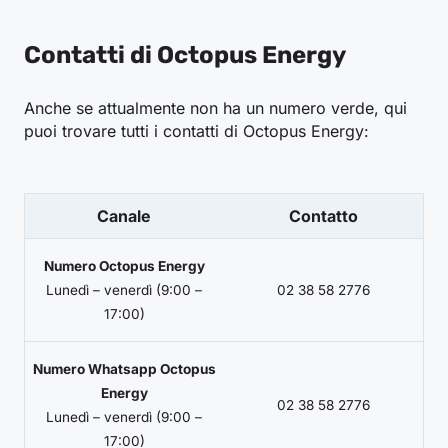
Giu 24
0,103
0,104
0,116
0,095
0,103
Contatti di Octopus Energy
Mag 24
0,095
0,095
0,112
0,086
0,098
Anche se attualmente non ha un numero verde, qui
puoi trovare tutti i contatti di Octopus Energy:
Apr 24
0,087
0,086
0,101
0,081
0,091
Mar 24
0,089
0,095
0,095
0,081
0,087
Canale
Contatto
Feb 24
0,088
0,096
0,095
0,077
0,085
Numero Octopus Energy
Lunedì – venerdì (9:00 –
02 38 58 2776
Gen 24
0,099
0,110
0,105
0,089
0,096
17:00)
Dic 23
0,116
0,132
0,119
0,105
0,111
Numero Whatsapp Octopus
Energy
02 38 58 2776
Lunedì – venerdì (9:00 –
Nov 23
0,122
0,140
0,128
0,105
0,116
17:00)