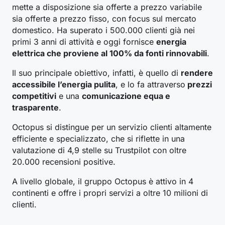
mette a disposizione sia offerte a prezzo variabile
sia offerte a prezzo fisso, con focus sul mercato
Feb 25
0,150
0,158
0,159
0,129
0,140
domestico. Ha superato i 500.000 clienti già nei
primi 3 anni di attività e oggi fornisce
energia
Gen 25
0,143
0,158
0,152
0,129
0,139
elettrica che proviene al 100% da fonti rinnovabili
.
Il suo principale obiettivo, infatti, è quello di
rendere
Dic 24
0,135
0,159
0,146
0,116
0,130
accessibile l’energia pulita
, e lo fa attraverso
prezzi
competitivi
e una
comunicazione equa e
Nov 24
0,131
0,146
0,137
0,117
0,126
trasparente
.
Octopus si distingue per un servizio clienti altamente
Ott 24
0,117
0,124
0,127
0,105
0,115
efficiente e specializzato, che si riflette in una
valutazione di 4,9 stelle su Trustpilot con oltre
20.000 recensioni positive.
Set 24
0,117
0,122
0,132
0,106
0,118
A livello globale, il gruppo Octopus è attivo in 4
Ago 24
0,128
0,122
0,148
0,122
0,134
continenti e offre i propri servizi a oltre 10 milioni di
clienti.
Lug 24
0,112
0,109
0,131
0,105
0,117