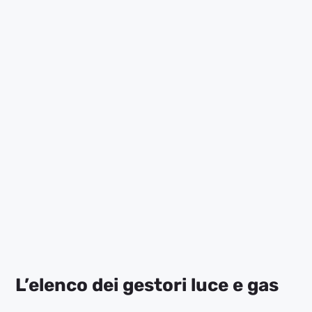
Scopri tutti i contatti Vivi Energia per richiedere
informazioni, ottenere supporto immediato e
chiarire dubbi.
L’elenco dei gestori luce e gas