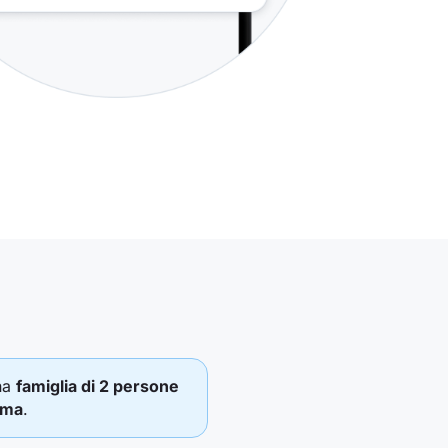
una
famiglia di 2 persone
ima
.