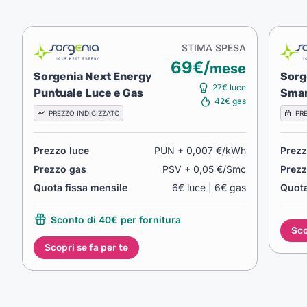
STIMA SPESA
69€/
mese
Sorgenia Next Energy
Sorg
27€ luce
Puntuale Luce e Gas
Smar
42€ gas
PREZZO INDICIZZATO
PRE
Prezzo luce
PUN + 0,007 €/kWh
Prezz
Prezzo gas
PSV + 0,05 €/Smc
Prezz
Quota fissa mensile
6€ luce | 6€ gas
Quota
Sconto di 40€ per fornitura
Sco
Scopri se fa per te