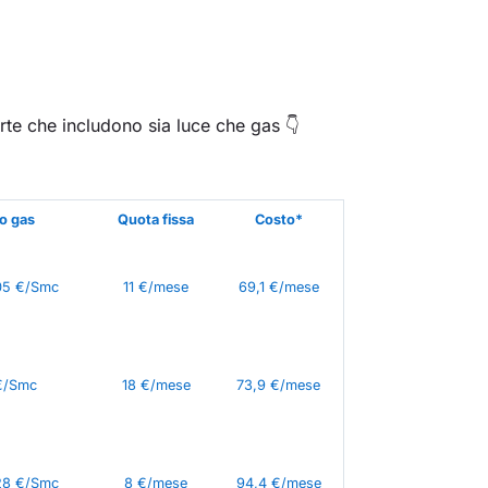
erte che includono sia luce che gas 👇
o gas
Quota fissa
Costo*
05 €/Smc
11 €/mese
69,1 €/mese
€/Smc
18 €/mese
73,9 €/mese
28 €/Smc
8 €/mese
94,4 €/mese