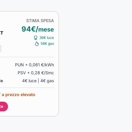
STIMA SPESA
94€/
mese
ET
36€ luce
58€ gas
PUN + 0,061 €/kWh
PSV + 0,28 €/Smc
le
4€ luce | 4€ gas
 a prezzo elevato
te