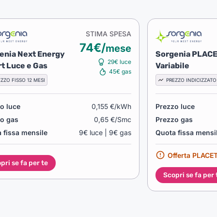
STIMA SPESA
74€/
mese
enia Next Energy
Sorgenia PLAC
29€ luce
t Luce e Gas
Variabile
45€ gas
ZZO FISSO 12 MESI
PREZZO INDICIZZATO
o luce
0,155 €/kWh
Prezzo luce
o gas
0,65 €/Smc
Prezzo gas
 fissa mensile
9€ luce | 9€ gas
Quota fissa mensi
Offerta PLACET
pri se fa per te
Scopri se fa per 