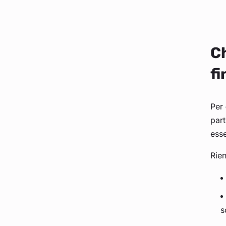
Ch
fi
Per
part
esse
Rien
s