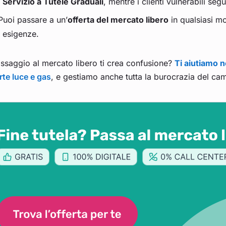
Servizio a Tutele Graduali
, mentre i clienti vulnerabili segu
Puoi passare a un’
offerta del mercato libero
in qualsiasi m
esigenze.
assaggio al mercato libero ti crea confusione?
Ti aiutiamo n
rte luce e gas
, e gestiamo anche tutta la burocrazia del camb