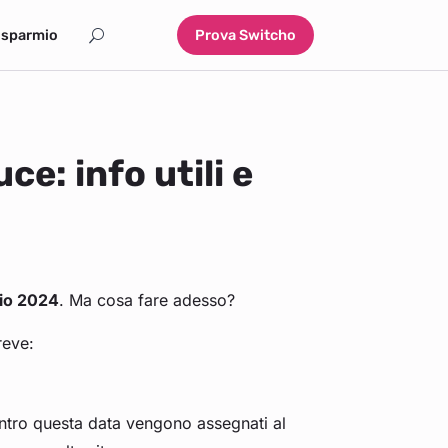
isparmio
Prova Switcho
ce: info utili e
lio 2024
. Ma cosa fare adesso?
reve:
entro questa data vengono assegnati al