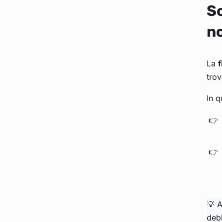
Sc
no
La
f
trov
In q
💡 A
deb