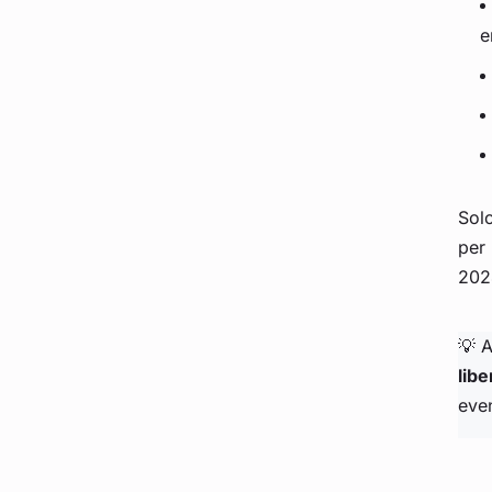
e
Solo
per 
202
💡 A
lib
even