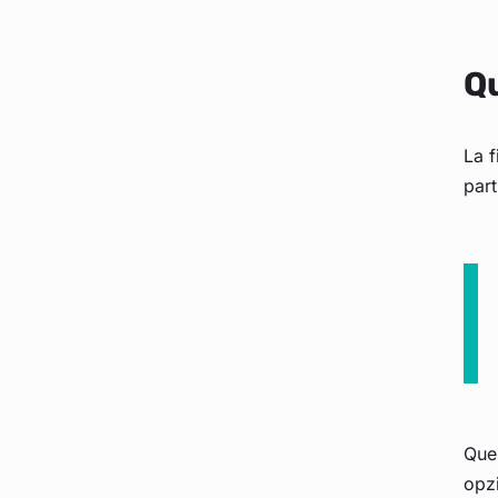
Qu
La f
par
Que
opzi