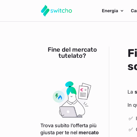
Energia
Ca
Fine del mercato
F
tutelato?
s
La
s
In 
Trova subito l’offerta più
giusta per te nel
mercato