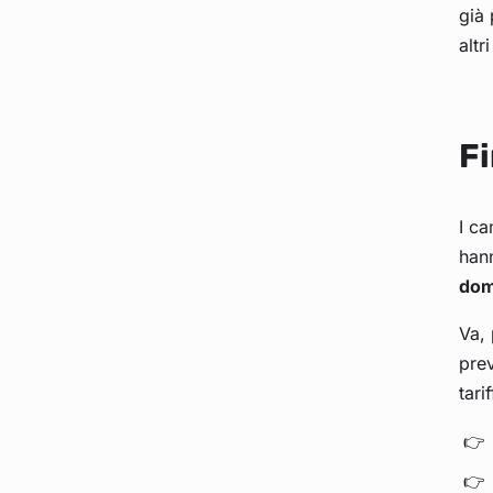
già 
altr
Fi
I ca
hann
dom
Va, 
prev
tari