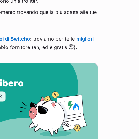
ono un altro iter.
omento trovando quella più adatta alle tue
oi di Switcho
: troviamo per te le
migliori
io fornitore (ah, ed è gratis 😇).