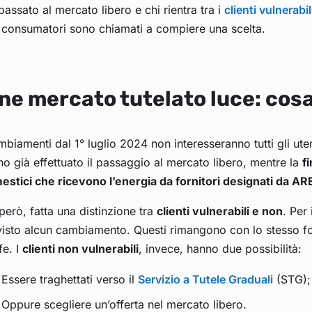
passato al mercato libero e chi rientra tra i
clienti vulnerabil
i consumatori sono chiamati a compiere una scelta.
ne mercato tutelato luce: cos
mbiamenti dal 1° luglio 2024 non interesseranno tutti gli u
o già effettuato il passaggio al mercato libero, mentre la
f
estici che ricevono l’energia da fornitori designati da A
però, fatta una distinzione tra
clienti vulnerabili e non
. Per
isto alcun cambiamento. Questi rimangono con lo stesso fo
ffe. I
clienti non vulnerabili
, invece, hanno due possibilità:
Essere traghettati verso il
Servizio a Tutele Graduali
(STG);
Oppure scegliere un’offerta nel mercato libero.