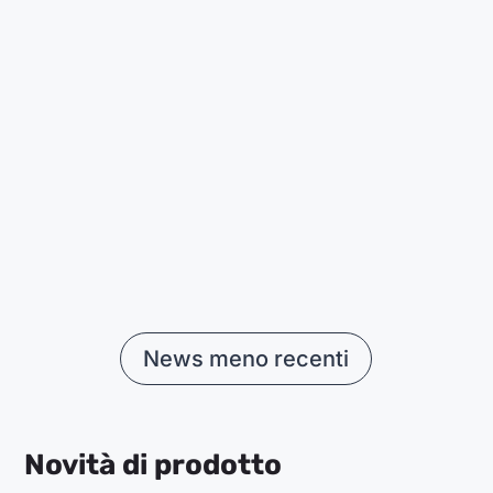
Insieme a Banca Sella abbiamo avviato una
partnership con l’obiettivo di aiutare privati e...
News meno recenti
Novità di prodotto