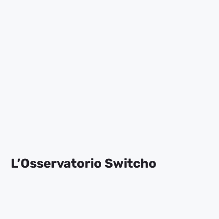
Da oggi puoi trovare più offerte e più risparmio,
con la comodità di un servizio (come sempre)
100% digitale e gratuito.
L’Osservatorio Switcho