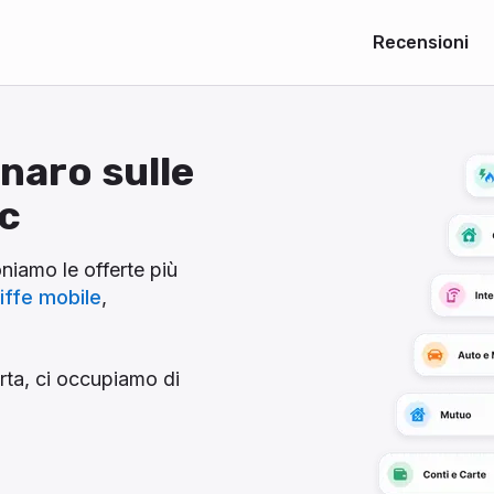
Recensioni
naro sulle
ic
oniamo le offerte più
riffe mobile
,
orta, ci occupiamo di