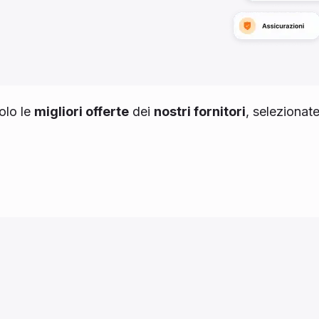
olo le
migliori offerte
dei
nostri fornitori
, selezionat