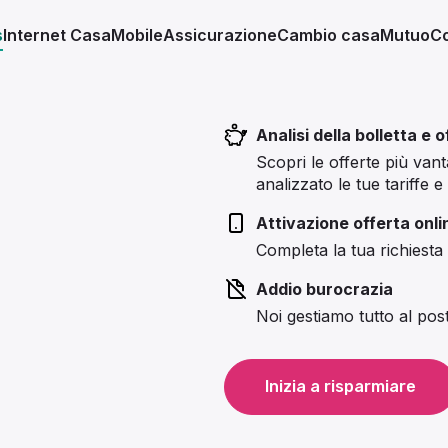
s
Internet Casa
Mobile
Assicurazione
Cambio casa
Mutuo
Co
Analisi della bolletta e 
Scopri le offerte più van
analizzato le tue tariffe e
Attivazione offerta onli
Completa la tua richiesta
Addio burocrazia
Noi gestiamo tutto al pos
Inizia a risparmiare