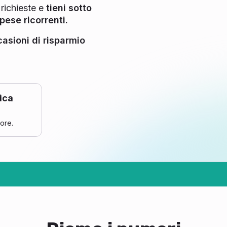
 richieste e
tieni sotto
pese ricorrenti.
asioni di risparmio
ica
ore.