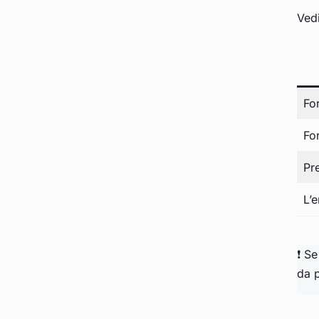
Vedi
Fo
For
Pr
L’e
❗ Se
da 