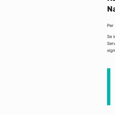
Na
Per 
Se i
Serv
sign