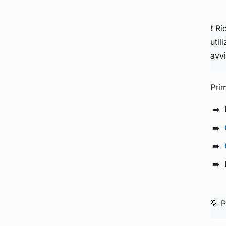
❗ Ri
util
avvi
Prim
💡 P