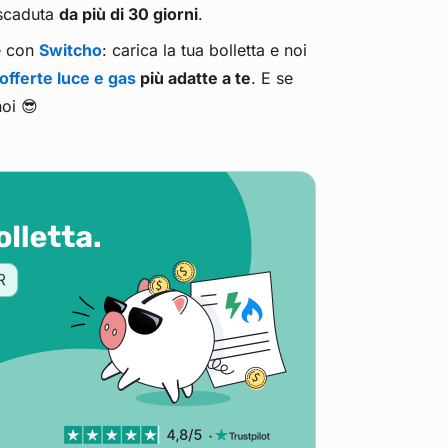
 scaduta
da più di 30 giorni
.
te con
Switcho
: carica la tua bolletta e noi
offerte luce e gas
più adatte a te
. E se
oi 😎