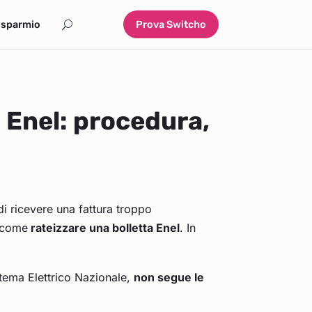
isparmio
Prova Switcho
 Enel: procedura,
di ricevere una fattura troppo
u come
rateizzare una bolletta Enel
. In
stema Elettrico Nazionale,
non segue le