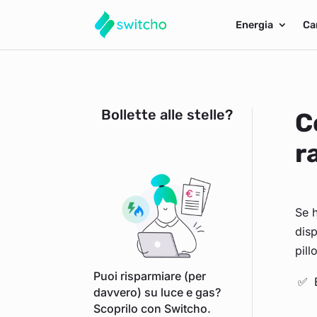
Energia
Ca
Bollette alle stelle?
C
r
Se h
disp
pill
Puoi risparmiare (per
davvero) su luce e gas?
Scoprilo con Switcho.