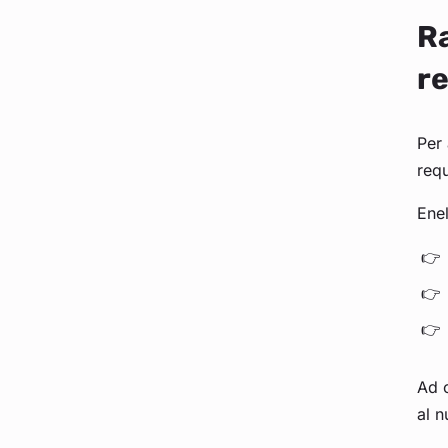
Ra
re
Per 
requ
Enel
Ad o
al 