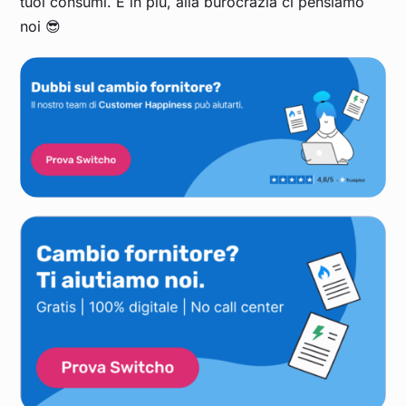
tuoi consumi. E in più, alla burocrazia ci pensiamo
noi 😎