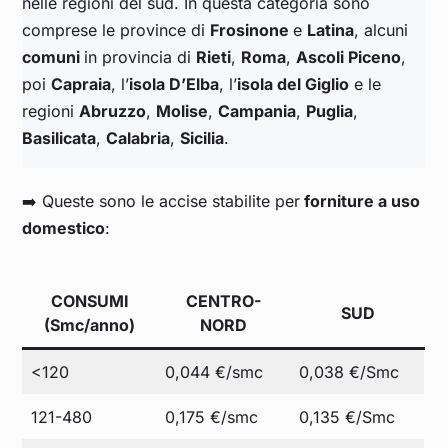
nelle regioni del sud. In questa categoria sono
comprese le province di
Frosinone
e
Latina
, alcuni
comuni
in provincia di
Rieti
,
Roma
,
Ascoli Piceno
,
poi
Capraia
, l’
isola D’Elba
, l’
isola del Giglio
e le
regioni
Abruzzo
,
Molise
,
Campania
,
Puglia
,
Basilicata
,
Calabria
,
Sicilia
.
➡️ Queste sono le accise stabilite per
forniture a uso
domestico
:
CONSUMI
CENTRO-
SUD
(Smc/anno)
NORD
<120
0,044 €/smc
0,038 €/Smc
121-480
0,175 €/smc
0,135 €/Smc