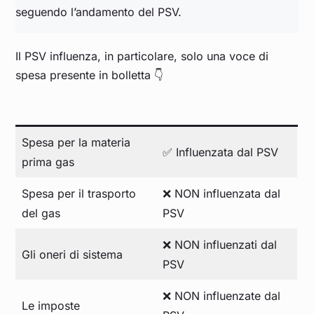
Agosto 2022
2,471
seguendo l’andamento del PSV.
Luglio 2022
1,829
Il PSV influenza, in particolare, solo una voce di
spesa presente in bolletta 👇
Giugno 2022
1,086
Maggio 2022
0,950
Spesa per la materia
✅ Influenzata dal PSV
prima gas
Aprile 2022
1,060
Spesa per il trasporto
❌ NON influenzata dal
Marzo 2022
1,340
del gas
PSV
❌ NON influenzati dal
Febbraio 2022
0,862
Gli oneri di sistema
PSV
Gennaio 2022
0,910
❌ NON influenzate dal
Le imposte