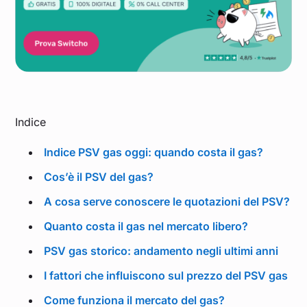
Ottobre 2025
0,354
Settembre 2025
0,373
Agosto 2025
0,381
Indice
Indice PSV gas oggi: quando costa il gas?
Luglio 2025
0,393
Cos’è il PSV del gas?
Giugno 2025
0,419
A cosa serve conoscere le quotazioni del PSV?
Quanto costa il gas nel mercato libero?
Maggio 2025
0,403
PSV gas storico: andamento negli ultimi anni
Aprile 2025
0,402
I fattori che influiscono sul prezzo del PSV gas
Come funziona il mercato del gas?