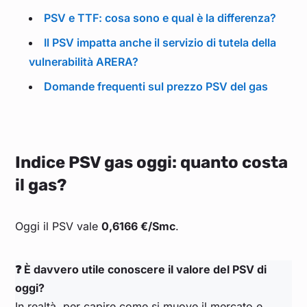
Marzo 2025
0,455
PSV e TTF: cosa sono e qual è la differenza?
Il PSV impatta anche il servizio di tutela della
Febbraio 2025
0,566
vulnerabilità ARERA?
Gennaio 2025
0,534
Domande frequenti sul prezzo PSV del gas
Dicembre 2024
0,509
Indice PSV gas oggi: quanto costa
Novembre 2024
0,483
il gas?
Ottobre 2024
0,437
Oggi il PSV vale
0,6166 €/Smc
.
Settembre 2024
0,415
❓ È davvero utile conoscere il valore del PSV di
Agosto 2024
0,434
oggi?
In realtà, per capire come si muove il mercato e