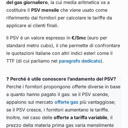
del gas giornaliero
, la cui media aritmetica va a
costituire il
PSV mensile
che viene usato come
Marzo 2023
0,498
riferimento dai fornitori per calcolare le tariffe da
applicare ai clienti finali.
Febbraio 2023
0,608
Il PSV è un valore espresso in
€/Smc
(euro per
standard metro cubo), il che permette di confrontare
Gennaio 2023
0,735
le quotazioni italiane con altri indici esteri come il
TTF (di cui parliamo nel
paragrafo dedicato
).
Dicembre 2022
1,234
❓
Perché è utile conoscere l’andamento del PSV?
Novembre 2022
0,965
Perché i fornitori propongono offerte diverse in base
a quanto hanno pagato il gas: se il PSV scende,
Ottobre 2022
0,826
appaiono sul mercato
offerte gas
più vantaggiose;
se il PSV cresce, i fornitori aumentano le tariffe.
Settembre 2022
1,941
Inoltre, nel caso delle
offerte a tariffa variabile
, il
prezzo della materia prima gas varia mensilmente