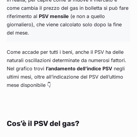
Luglio 2024
0,379
come cambia il prezzo del gas in bolletta si può fare
riferimento al
PSV mensile
(e non a quello
giornaliero), che viene calcolato solo dopo la fine
Giugno 2024
0,386
del mese.
Maggio 2024
0,353
Come accade per tutti i beni, anche il PSV ha delle
Aprile 2024
0,326
naturali oscillazioni determinate da numerosi fattori.
Nel grafico trovi
l’andamento dell’indice PSV
negli
ultimi mesi, oltre all’indicazione del PSV dell’ultimo
Marzo 2024
0,308
mese disponibile 👇
Febbraio 2024
0,298
Gennaio 2024
0,334
Cos’è il PSV del gas?
Dicembre 2023
0,389