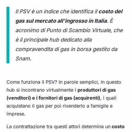
Il PSV è un indice che identifica il
costo del
Novembre 2023
0,455
gas sul mercato all’ingrosso in Italia
. È
Ottobre 2023
0,468
acronimo di Punto di Scambio Virtuale, che
è il principale hub dedicato alla
Settembre 2023
0,396
compravendita di gas in borsa gestito da
Snam.
Agosto 2023
0,355
Luglio 2023
0,336
Come funziona il PSV? In parole semplici, in questo
hub si incontrano virtualmente i
produttori di gas
Giugno 2023
0,355
(venditori) e i fornitori di gas (acquirenti)
, i quali
acquistano il gas per poi rivenderlo a famiglie e
imprese.
Maggio 2023
0,364
La contrattazione tra questi attori determina un
costo
Aprile 2023
0,479