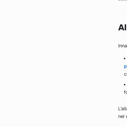
Al
Inna
p
c
f
L’al
nel 