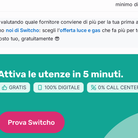
minimo di
 valutando quale fornitore conviene di più per la tua prima 
mo
noi di Switcho
: scegli l’
offerta luce e gas
che fa più per 
osto tuo, gratuitamente 😎