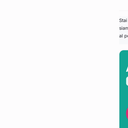
Stai
sia
al p