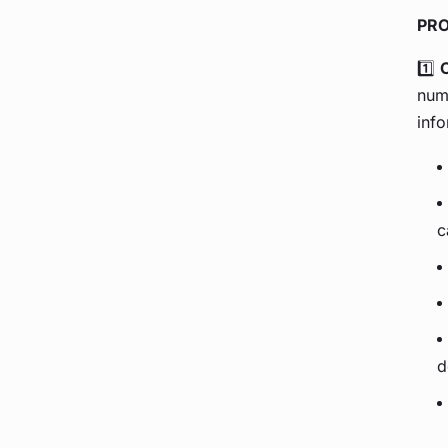
PRO
1️⃣
C
num
info
c
d