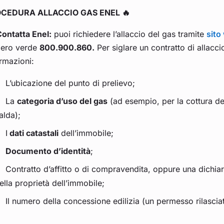
CEDURA ALLACCIO GAS ENEL 🔥
ontatta Enel:
puoi richiedere l’allaccio del gas tramite
sito
ero verde
800.900.860.
Per siglare un contratto di allacci
rmazioni:
L’ubicazione del punto di prelievo;
La
categoria d’uso del gas
(ad esempio, per la cottura dei
alda);
I
dati catastali
dell’immobile;
Documento d’identità
;
Contratto d’affitto o di compravendita, oppure una dichiara
ella proprietà dell’immobile;
Il numero della concessione edilizia (un permesso rilascia