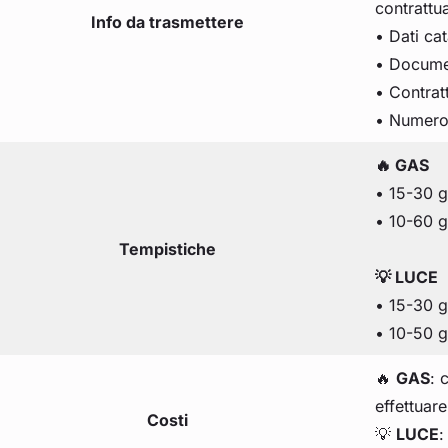
contrattua
Info da trasmettere
• Dati cat
• Document
• Contrat
• Numero 
🔥 GAS
• 15-30 gi
• 10-60 gi
Tempistiche
💡 LUCE
• 15-30 gi
• 10-50 gi
🔥
GAS
: 
effettuare
Costi
💡
LUCE
: