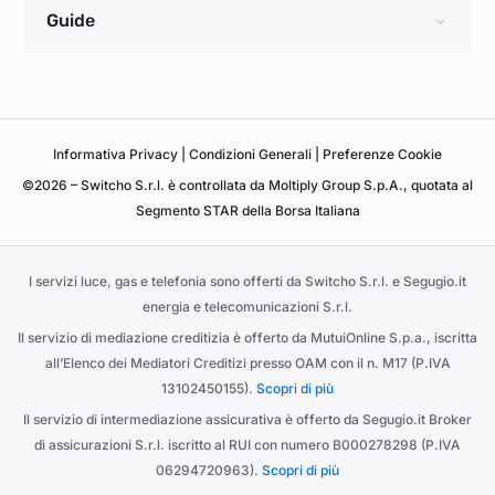
Guide
Informativa
Privacy
|
Condizioni Generali
|
Preferenze Cookie
©2026 – Switcho S.r.l. è controllata da Moltiply Group S.p.A., quotata al
Segmento STAR della Borsa Italiana
I servizi luce, gas e telefonia sono offerti da Switcho S.r.l. e Segugio.it
energia e telecomunicazioni S.r.l.
Il servizio di mediazione creditizia è offerto da MutuiOnline S.p.a., iscritta
all’Elenco dei Mediatori Creditizi presso OAM con il n. M17 (P.IVA
13102450155).
Scopri di più
Il servizio di intermediazione assicurativa è offerto da Segugio.it Broker
di assicurazioni S.r.l. iscritto al RUI con numero B000278298 (P.IVA
06294720963).
Scopri di più