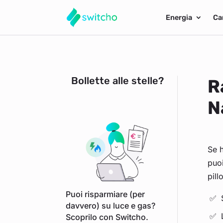
Energia
Ca
Bollette alle stelle?
R
N
Se h
puoi
pill
Puoi risparmiare (per
davvero) su luce e gas?
Scoprilo con Switcho.