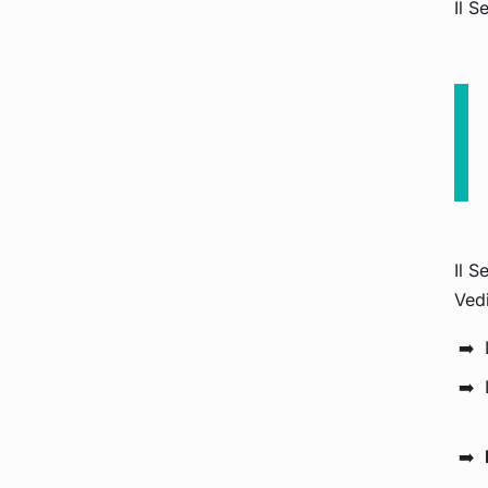
Il S
Il S
Ved