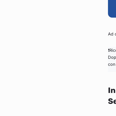
Ad 
❗Ri
Dopo
con
In
Se