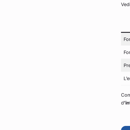
Vedi
Fo
For
Pr
L’
Com
d
’i