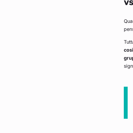
vs
Quan
pens
Tutt
cos
gru
sign