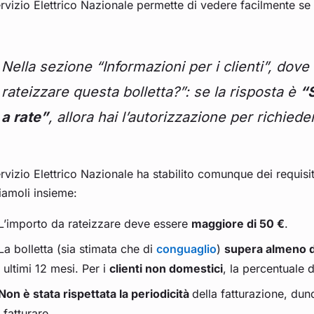
ervizio Elettrico Nazionale permette di vedere facilmente se 
Nella sezione “Informazioni per i clienti”, dov
rateizzare questa bolletta?”: se la risposta è
“S
a rate”
, allora hai l’autorizzazione per richiede
ervizio Elettrico Nazionale ha stabilito comunque dei requisit
iamoli insieme:
L’importo da rateizzare deve essere
maggiore di 50 €
.
La bolletta (sia stimata che di
conguaglio
)
supera almeno d
ultimi 12 mesi. Per i
clienti non domestici
, la percentuale 
Non è stata rispettata la periodicità
della fatturazione, du
fatturare.