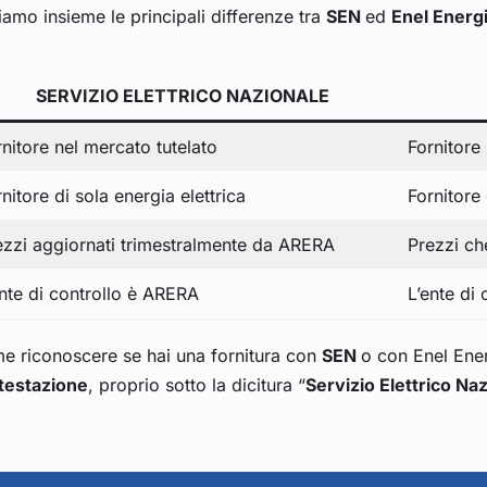
amo insieme le principali differenze tra
SEN
ed
Enel Energ
SERVIZIO ELETTRICO NAZIONALE
rnitore nel mercato tutelato
Fornitore
nitore di sola energia elettrica
Fornitore 
ezzi aggiornati trimestralmente da ARERA
Prezzi ch
ente di controllo è ARERA
L’ente di
e riconoscere se hai una fornitura con
SEN
o con Enel Ener
ntestazione
, proprio sotto la dicitura “
Servizio Elettrico Na