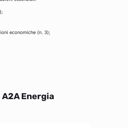
);
zioni economiche (n. 3);
a A2A Energia