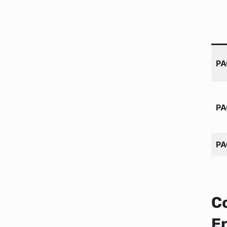
PA
PA
PA
Co
E