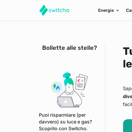
Energia
Ca
Bollette alle stelle?
T
l
Sap
div
faci
Puoi risparmiare (per
davvero) su luce e gas?
Scoprilo con Switcho.