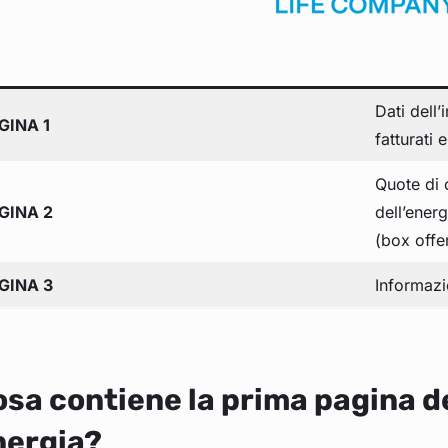
Dati dell
GINA 1
fatturati 
Quote di 
GINA 2
dell’energ
(box offe
GINA 3
Informazio
sa contiene la prima pagina de
nergia?