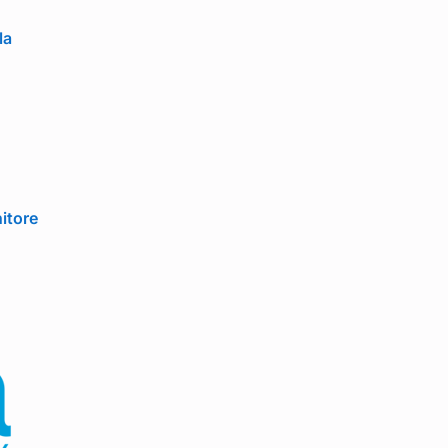
la
itore