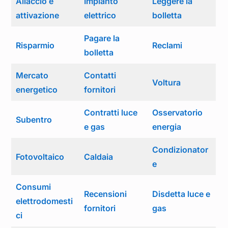
Allaccio e
Impianto
Leggere la
attivazione
elettrico
bolletta
Pagare la
Risparmio
Reclami
bolletta
Mercato
Contatti
Voltura
energetico
fornitori
Contratti luce
Osservatorio
Subentro
e gas
energia
Condizionator
Fotovoltaico
Caldaia
e
Consumi
Recensioni
Disdetta luce e
elettrodomesti
fornitori
gas
ci