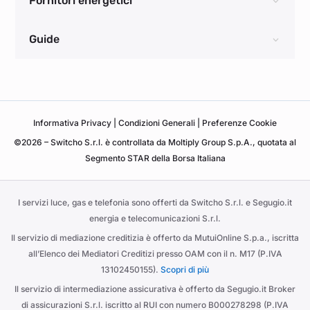
Fornitori energetici
Guide
Informativa
Privacy
|
Condizioni Generali
|
Preferenze Cookie
©2026 – Switcho S.r.l. è controllata da Moltiply Group S.p.A., quotata al
Segmento STAR della Borsa Italiana
I servizi luce, gas e telefonia sono offerti da Switcho S.r.l. e Segugio.it
energia e telecomunicazioni S.r.l.
Il servizio di mediazione creditizia è offerto da MutuiOnline S.p.a., iscritta
all’Elenco dei Mediatori Creditizi presso OAM con il n. M17 (P.IVA
13102450155).
Scopri di più
Il servizio di intermediazione assicurativa è offerto da Segugio.it Broker
di assicurazioni S.r.l. iscritto al RUI con numero B000278298 (P.IVA