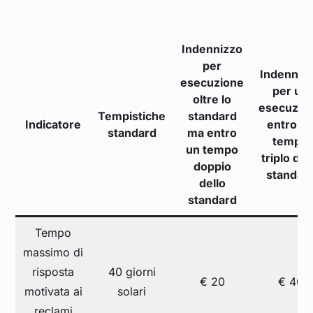
Indennizzo
per
Indenniz
esecuzione
per un
oltre lo
esecuzio
Tempistiche
standard
Indicatore
entro u
standard
ma entro
tempo
un tempo
triplo del
doppio
standar
dello
standard
Tempo
massimo di
risposta
40 giorni
€ 20
€ 40
motivata ai
solari
reclami