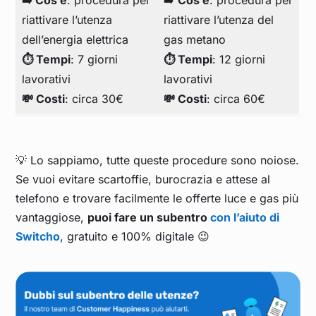
➡️ Cos’è
: procedura per
➡️
Cos’è
: procedura per
riattivare l’utenza
riattivare l’utenza del
dell’energia elettrica
gas metano
⏱️ Tempi
: 7 giorni
⏱️ Tempi
: 12 giorni
lavorativi
lavorativi
💸 Costi
: circa 30€
💸 Costi
: circa 60€
💡 Lo sappiamo, tutte queste procedure sono noiose.
Se vuoi evitare scartoffie, burocrazia e attese al
telefono e trovare facilmente le offerte luce e gas più
vantaggiose,
puoi fare un subentro
con l’aiuto di
Switcho
, gratuito e 100% digitale 😉