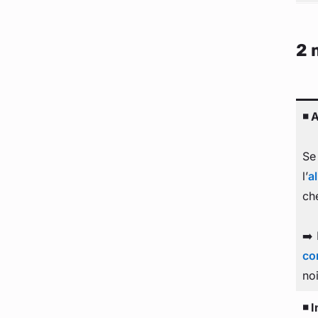
2 
◾ 
Se
l’
a
ch
➡️ 
co
no
◾ 