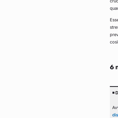
cruc
quan
Esse
str
prev
così
6 
◾ 
Avv
di