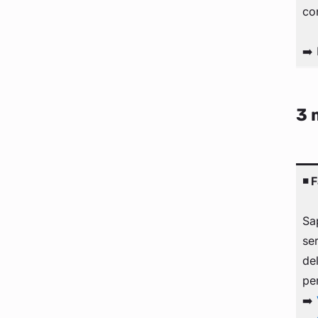
co
➡️
3 
◾ F
Sap
se
de
pe
➡️