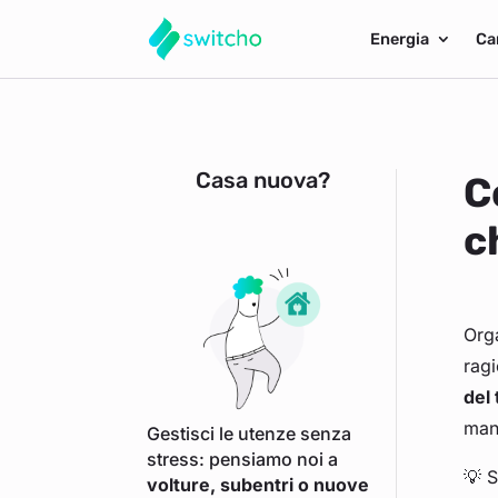
Energia
Ca
Casa nuova?
C
c
Orga
ragi
del 
mani
Gestisci le utenze senza
stress: pensiamo noi a
💡 S
volture, subentri o nuove