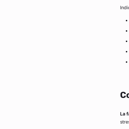
Indi
Co
La 
stre