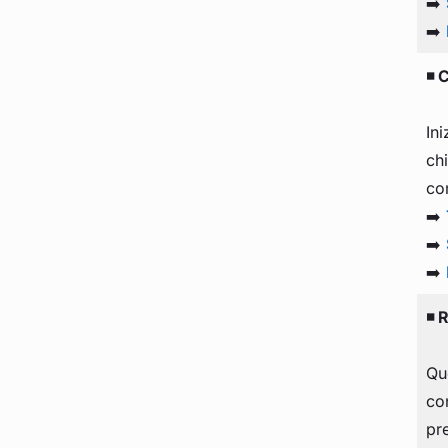
➡️
➡️
◾ C
Ini
chi
co
➡️
➡️
➡️
◾ R
Qu
con
pr