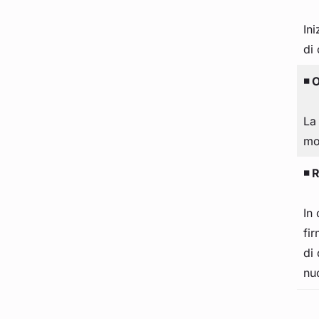
Ini
di 
◾ O
La
mob
◾ R
In
fi
di 
nu