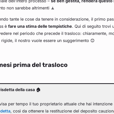
iale dell’intero processo –
se ben gestita, renderà questo
to non sarebbe altrimenti 🧘
ndo tante le cose da tenere in considerazione, il primo pas
ess è
fare una stima delle tempistiche
. Qui di seguito trovi 
edere nel periodo che precede il trasloco: chiaramente, mo
 rigide, il nostro vuole essere un suggerimento 😊
mesi prima del trasloco
Disdetta della casa 🏠
isa per tempo il tuo proprietario attuale che hai intenzione
sdetta
, così da ottenere la restituzione del deposito cauzio