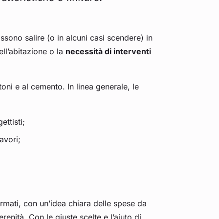
ossono salire (o in alcuni casi scendere) in
ell’abitazione o la
necessità di interventi
oni e al cemento. In linea generale, le
ettisti;
avori;
rmati, con un’idea chiara delle spese da
enità. Con le giuste scelte e l’aiuto di