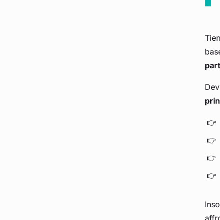
Tien
base
part
Devi
prin
Inso
affr