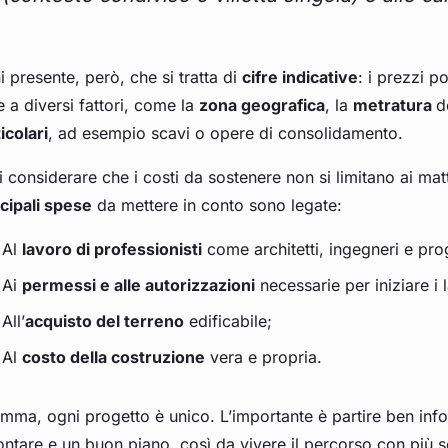
i presente, però, che si tratta di
cifre indicative
: i prezzi p
 a diversi fattori, come la
zona geografica
, la
metratura
d
icolari
, ad esempio scavi o opere di consolidamento.
 considerare che i costi da sostenere non si limitano ai matt
cipali spese
da mettere in conto sono legate:
Al
lavoro di professionisti
come architetti, ingegneri e prog
Ai
permessi e alle autorizzazioni
necessarie per iniziare i l
All’
acquisto del terreno
edificabile;
Al
costo della costruzione
vera e propria.
mma, ogni progetto è unico. L’importante è partire ben info
ontare e un buon piano, così da vivere il percorso con più ser