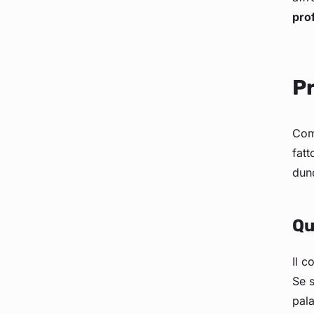
prof
Pr
Come
fatt
dunq
Qu
Il c
Se s
pala