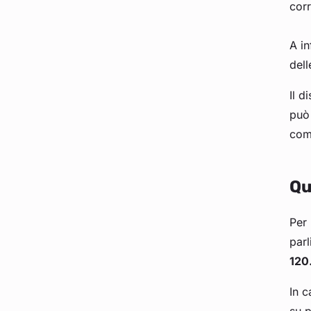
corr
A in
dell
Il d
può 
comp
Qu
Per 
parl
120
In c