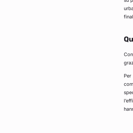
su p
urba
fina
Qu
Con
graz
Per
comp
spec
l’ef
han