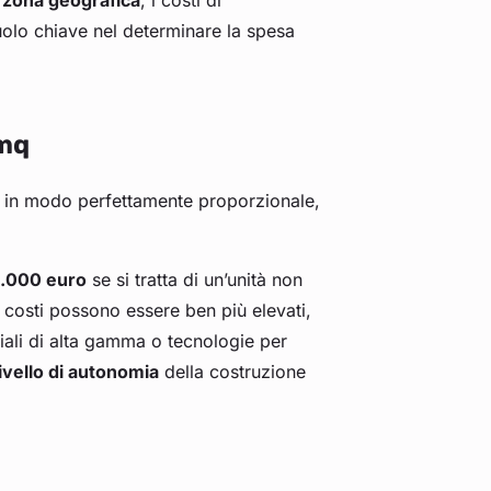
a
zona geografica
, i costi di
uolo chiave nel determinare la spesa
 mq
e in modo perfettamente proporzionale,
.000 euro
se si tratta di un’unità non
 costi possono essere ben più elevati,
iali di alta gamma o tecnologie per
livello di autonomia
della costruzione