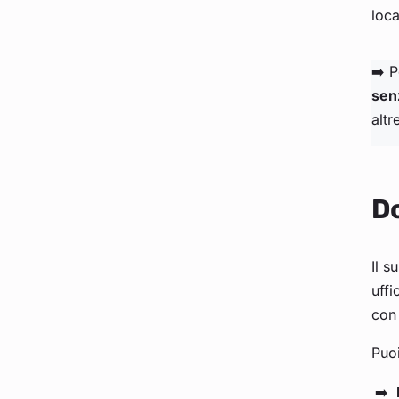
loca
➡️ 
sen
altr
Do
Il s
uffi
con 
Puoi