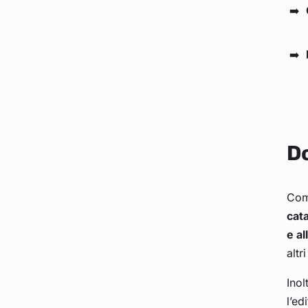
Do
Com
cat
e al
altr
Inol
l’ed