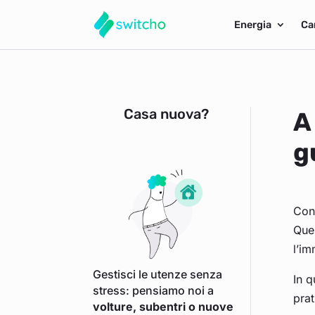
Energia
Ca
Casa nuova?
A
g
Cons
Que
l’im
Gestisci le utenze senza
In q
stress: pensiamo noi a
pra
volture, subentri o nuove