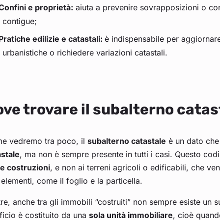
Confini e proprietà:
aiuta a prevenire sovrapposizioni o con
contigue;
Pratiche edilizie e catastali:
è indispensabile per aggiornare
urbanistiche o richiedere variazioni catastali.
ve trovare il subalterno catas
e vedremo tra poco, il
subalterno catastale
è un dato che 
astale
, ma non è sempre presente in tutti i casi. Questo codic
le costruzioni
, e non ai terreni agricoli o edificabili, che v
i elementi, come il foglio e la particella.
tre, anche tra gli immobili “costruiti” non sempre esiste u
ificio è costituito da una
sola unità immobiliare
, cioè quand