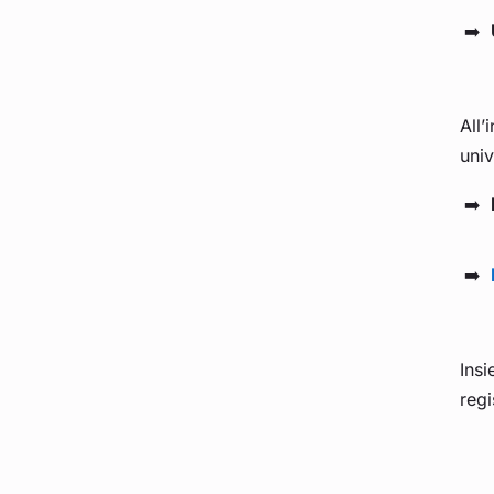
All’
univ
Insi
regi