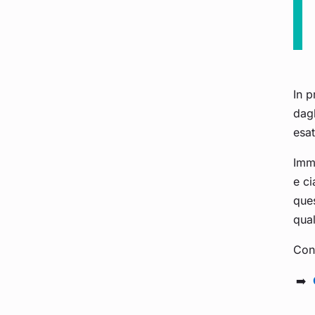
In p
dagl
esa
Imm
e c
ques
qual
Cono