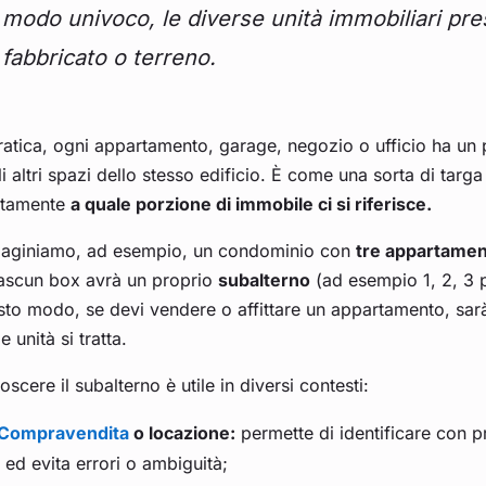
modo univoco, le diverse unità immobiliari pres
fabbricato o terreno.
ratica, ogni appartamento, garage, negozio o ufficio ha un p
i altri spazi dello stesso edificio. È come una sorta di targ
ttamente
a quale porzione di immobile ci si riferisce.
aginiamo, ad esempio, un condominio con
tre appartamen
iascun box avrà un proprio
subalterno
(ad esempio 1, 2, 3 p
to modo, se devi vendere o affittare un appartamento, sarà c
e unità si tratta.
scere il subalterno è utile in diversi contesti:
Compravendita
o locazione:
permette di identificare con p
ed evita errori o ambiguità;