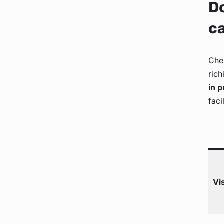
Do
c
Che 
rich
in p
faci
Vi