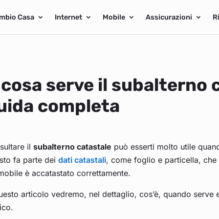
mbio Casa
Internet
Mobile
Assicurazioni
R
 cosa serve il subalterno 
uida completa
ultare il
subalterno catastale
può esserti molto utile quan
sto fa parte dei
dati catastali
, come foglio e particella, che
mobile è accatastato correttamente.
uesto articolo vedremo, nel dettaglio, cos’è, quando serve
tico.