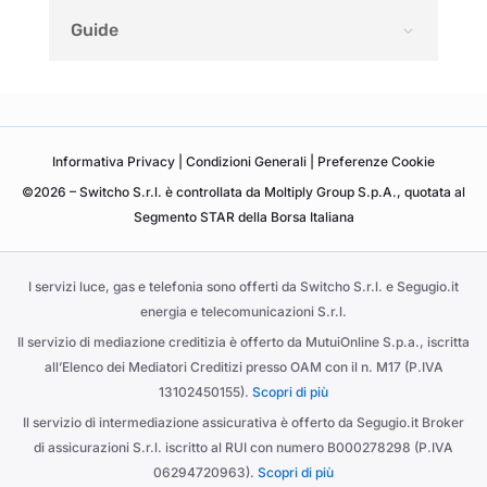
Guide
Informativa
Privacy
|
Condizioni Generali
|
Preferenze Cookie
©2026 – Switcho S.r.l. è controllata da Moltiply Group S.p.A., quotata al
Segmento STAR della Borsa Italiana
I servizi luce, gas e telefonia sono offerti da Switcho S.r.l. e Segugio.it
energia e telecomunicazioni S.r.l.
Il servizio di mediazione creditizia è offerto da MutuiOnline S.p.a., iscritta
all’Elenco dei Mediatori Creditizi presso OAM con il n. M17 (P.IVA
13102450155).
Scopri di più
Il servizio di intermediazione assicurativa è offerto da Segugio.it Broker
di assicurazioni S.r.l. iscritto al RUI con numero B000278298 (P.IVA
06294720963).
Scopri di più