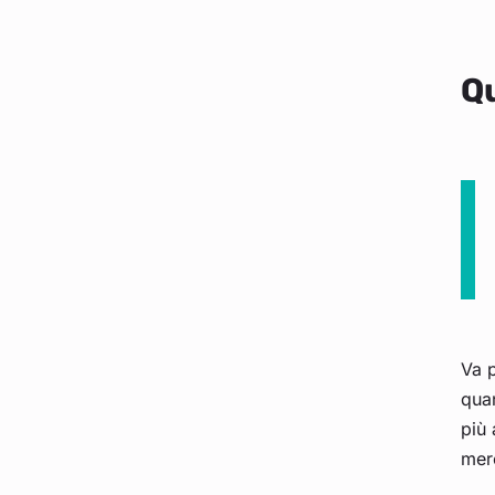
Qu
Va p
qua
più 
mer