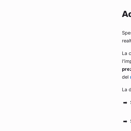
Ac
Spe
real
La c
l’im
pre
del
La d