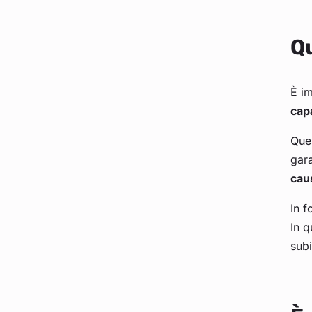
Qu
È im
cap
Ques
gara
cau
In f
In q
sub