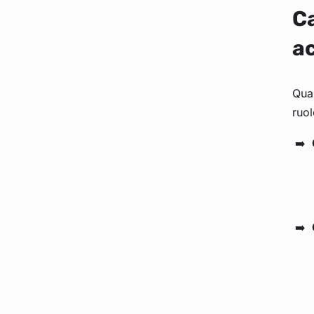
Ca
a
Quan
ruol