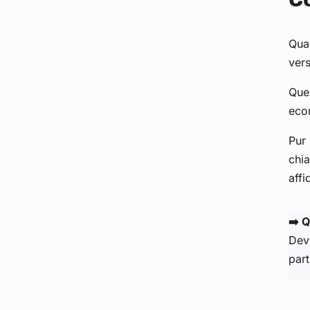
Quan
ver
Ques
eco
Pur 
chia
affi
➡️ Q
Devi
part