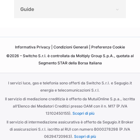
Guide
Informativa
Privacy
|
Condizioni Generali
|
Preferenze Cookie
©2026 – Switcho S.r.l. è controllata da Moltiply Group S.p.A., quotata al
Segmento STAR della Borsa Italiana
I servizi luce, gas e telefonia sono offerti da Switcho S.r.l. e Segugio.it
energia e telecomunicazioni S.r.l.
Il servizio di mediazione creditizia è offerto da MutuiOnline S.p.a., iscritta
all’Elenco dei Mediatori Creditizi presso OAM con il n. M17 (P.IVA
13102450155).
Scopri di più
Il servizio di intermediazione assicurativa è offerto da Segugio.it Broker
di assicurazioni S.r.l. iscritto al RUI con numero B000278298 (P.IVA
06294720963).
Scopri di più