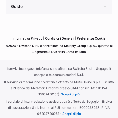
Guide
Informativa
Privacy
|
Condizioni Generali
|
Preferenze Cookie
©2026 – Switcho S.r.l. è controllata da Moltiply Group S.p.A., quotata al
Segmento STAR della Borsa Italiana
I servizi luce, gas e telefonia sono offerti da Switcho S.r.l. e Segugio.it
energia e telecomunicazioni S.r.l.
Il servizio di mediazione creditizia è offerto da MutuiOnline S.p.a., iscritta
all’Elenco dei Mediatori Creditizi presso OAM con il n. M17 (P.IVA
13102450155).
Scopri di più
Il servizio di intermediazione assicurativa è offerto da Segugio.it Broker
di assicurazioni S.r.l. iscritto al RUI con numero B000278298 (P.IVA
06294720963).
Scopri di più