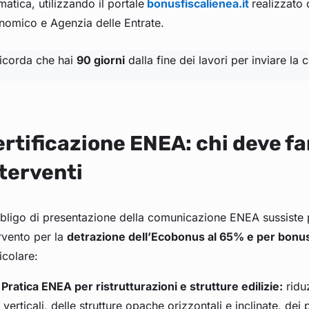
matica, utilizzando il portale
bonusfiscalienea.it
realizzato 
nomico e Agenzia delle Entrate.
Ricorda che hai
90 giorni
dalla fine dei lavori per inviare l
rtificazione ENEA: chi deve far
terventi
bligo di presentazione della comunicazione ENEA sussiste p
rvento per la
detrazione dell’Ecobonus al 65% e per bonus 
icolare:
Pratica ENEA per ristrutturazioni e strutture edilizie:
riduz
verticali, delle strutture opache orizzontali e inclinate, dei