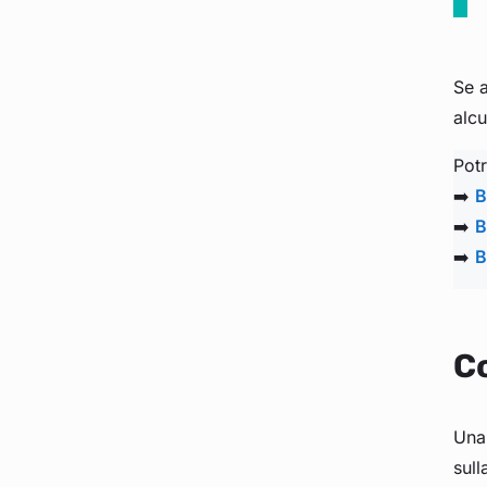
Se a
alcu
Potr
➡️
B
➡️
B
➡️
B
Co
Una 
sull