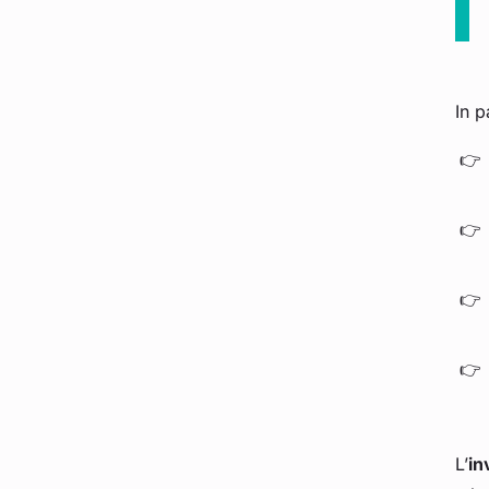
In p
L’
in