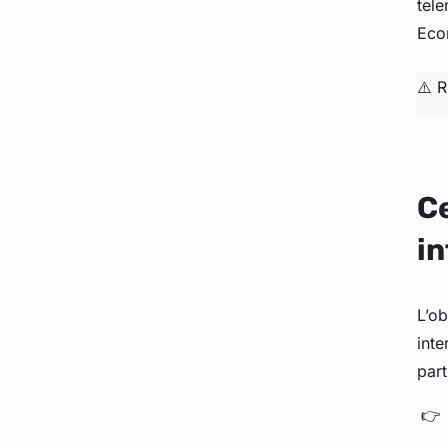
tele
Eco
⚠️ 
Ce
in
L’ob
inte
part