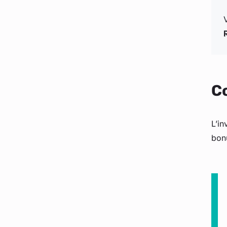
Co
L’in
bonu