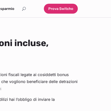
isparmio
Prova Switcho
oni incluse,
ni fiscali legate ai cosiddetti bonus
i che vogliono beneficiare delle detrazioni
e:
lizi hai l’obbligo di inviare la