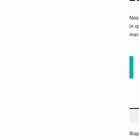
Ness
in q
mar
Risp