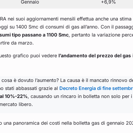
Gennaio
+6,9%
A nei suoi aggiornamenti mensili effettua anche una stima d
ggi su 1400 Smc di consumi di gas all’anno. Con il passaggio
sumi tipo passano a 1100 Smc
, pertanto la variazione per
rtire da marzo.
questo grafico puoi vedere
l’andamento del prezzo del gas
i
 cosa è dovuto l’aumento? La causa è il mancato rinnovo de
o stati abbassati grazie al
Decreto Energia di fine settemb
al 10%-22%
, causando un rincaro in bolletta non solo per i 
mercato libero.
 una panoramica dei costi nella bolletta gas di gennaio 20