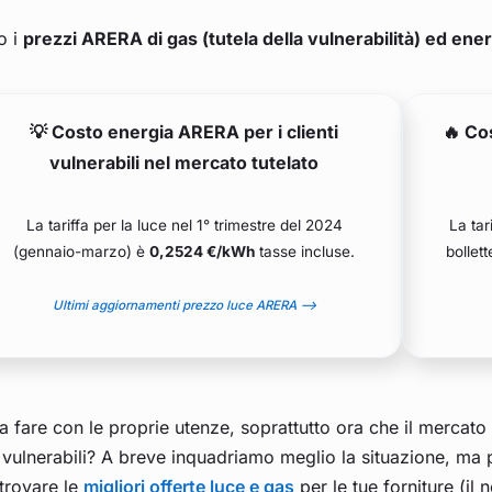
o i
prezzi ARERA di gas (tutela della vulnerabilità) ed ene
💡 Costo energia ARERA per i clienti
🔥 Co
vulnerabili nel mercato tutelato
La tariffa per la luce nel 1° trimestre del 2024
La tar
(gennaio-marzo) è
0,2524 €/kWh
tasse incluse.
bollet
Ultimi aggiornamenti prezzo luce ARERA –>
 fare con le proprie utenze, soprattutto ora che il mercato tu
vulnerabili? A breve inquadriamo meglio la situazione, ma 
trovare le
migliori offerte luce e gas
per le tue forniture (il 