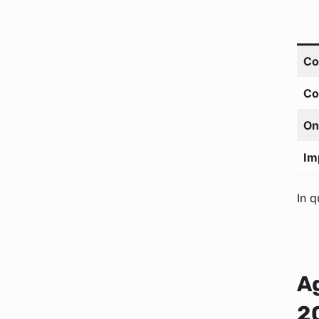
Co
Co
On
Im
In q
A
2