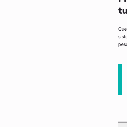
tu
Que
sist
pesa