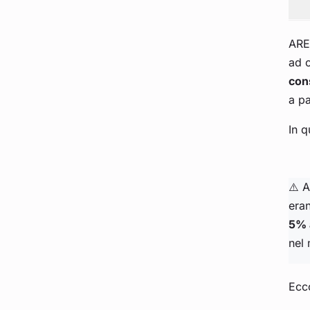
ARER
ad o
con
a pa
In 
⚠️ A
eran
5% 
nel 
Ecco