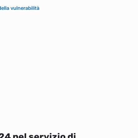
lla vulnerabilità
4 nel servizio di