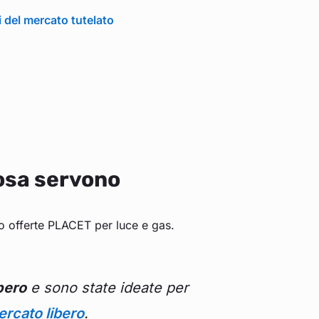
i del mercato tutelato
osa servono
loro offerte PLACET per luce e gas.
bero
e sono state ideate per
ercato libero
.