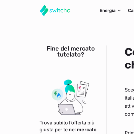
Energia
Ca
Fine del mercato
C
tutelato?
c
Sceg
ital
atti
conv
Trova subito l’offerta più
giusta per te nel
mercato
Prim