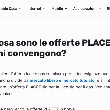
mbio Casa
Internet
Mobile
Assicurazioni
R
osa sono le offerte PLACE
hi convengono?
liere l’offerta luce e gas su misura per le tue esigenze può
iano si divide tra
mercato libero e mercato tutelato
, e all’
vare un’offerta PLACET sia per la luce sia per il gas. Vedia
enienti.
a però, ecco le offerte PLACET in breve: