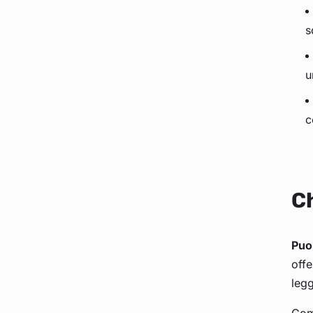
s
u
c
Ch
Puo
offe
legg