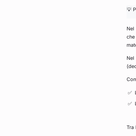
💡 
Nel
che 
mate
Nel
(dec
Com
Tra 