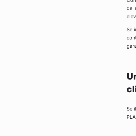
Come
del 
elev
Se i
cont
gara
Un
cl
Se i
PLAC