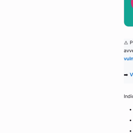
⚠️ P
avve
vuln
➡️
V
Indi