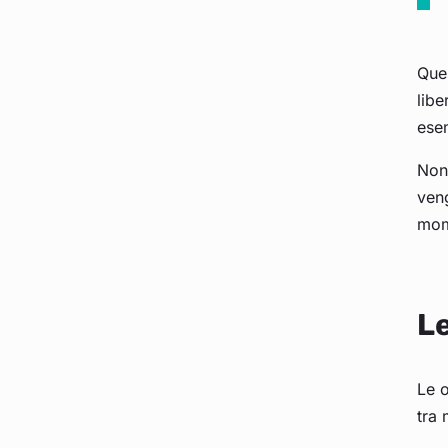
Ques
libe
esem
Non 
veng
mom
Le
Le o
tra 