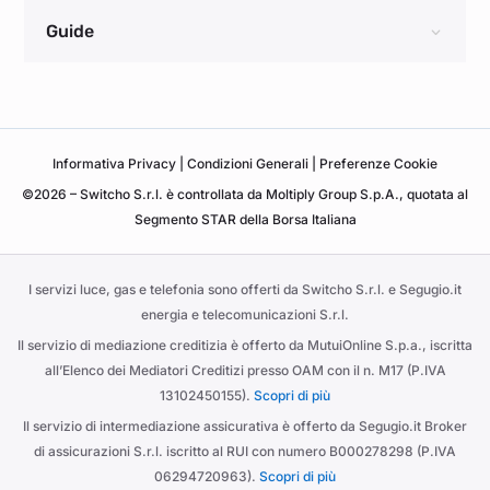
Guide
Informativa
Privacy
|
Condizioni Generali
|
Preferenze Cookie
©2026 – Switcho S.r.l. è controllata da Moltiply Group S.p.A., quotata al
Segmento STAR della Borsa Italiana
I servizi luce, gas e telefonia sono offerti da Switcho S.r.l. e Segugio.it
energia e telecomunicazioni S.r.l.
Il servizio di mediazione creditizia è offerto da MutuiOnline S.p.a., iscritta
all’Elenco dei Mediatori Creditizi presso OAM con il n. M17 (P.IVA
13102450155).
Scopri di più
Il servizio di intermediazione assicurativa è offerto da Segugio.it Broker
di assicurazioni S.r.l. iscritto al RUI con numero B000278298 (P.IVA
06294720963).
Scopri di più