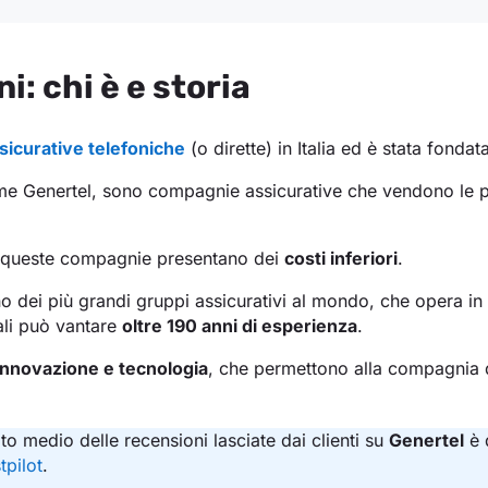
i: chi è e storia
icurative telefoniche
(o dirette) in Italia ed è stata fondat
me Genertel, sono compagnie assicurative che vendono le pol
con queste compagnie presentano dei
costi inferiori
.
no dei più grandi gruppi assicurativi al mondo, che opera in 
ali può vantare
oltre 190 anni di esperienza
.
innovazione e tecnologia
, che permettono alla compagnia di
oto medio delle recensioni lasciate dai clienti su
Genertel
è 
tpilot
.