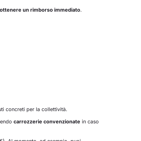
o o ottenere un rimborso immediato
.
ti concreti per la collettività.
iendo
carrozzerie convenzionate
in caso