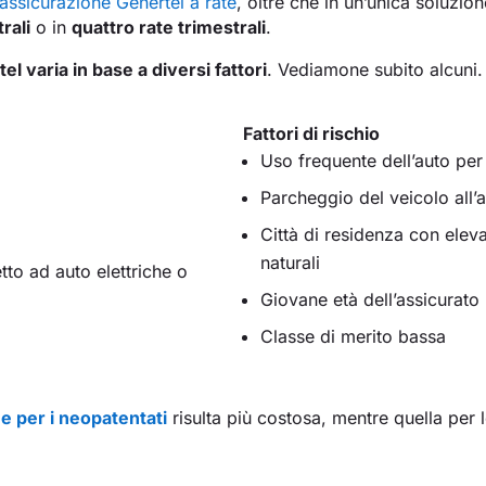
assicurazione Genertel a rate
, oltre che in un’unica soluzio
rali
o in
quattro rate trimestrali
.
l varia in base a diversi fattori
. Vediamone subito alcuni.
Fattori di rischio
Uso frequente dell’auto per
Parcheggio del veicolo all’
Città di residenza con elevat
naturali
tto ad auto elettriche o
Giovane età dell’assicurato
Classe di merito bassa
e per i neopatentati
risulta più costosa, mentre quella per 