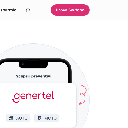
isparmio
Prova Switcho