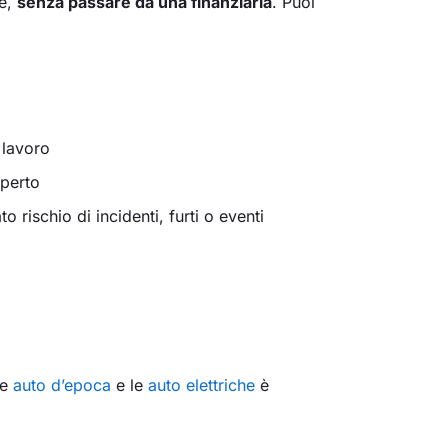
ne,
senza passare da una finanziaria
. Puoi
 lavoro
aperto
o rischio di incidenti, furti o eventi
le
auto d’epoca
e le
auto elettriche
è