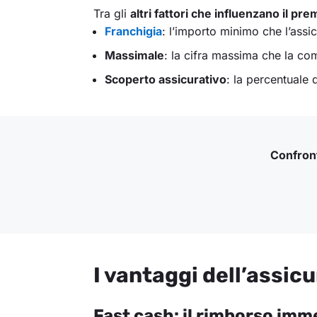
Tra gli
altri fattori che influenzano il pr
Franchigia
: l’importo minimo che l’assi
Massimale
: la cifra massima che la co
Scoperto assicurativo
: la percentuale
Confront
I vantaggi dell’assic
Fast cash: il rimborso imm