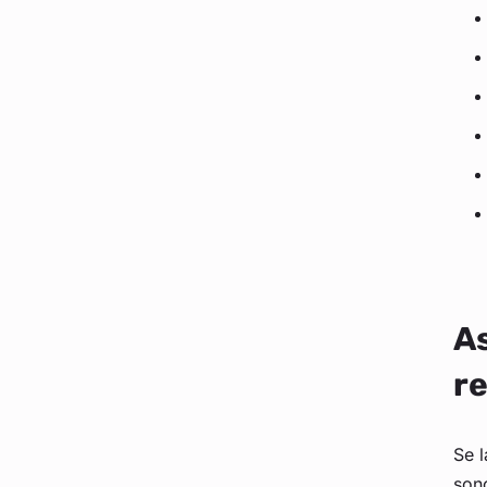
As
re
Se l
sono