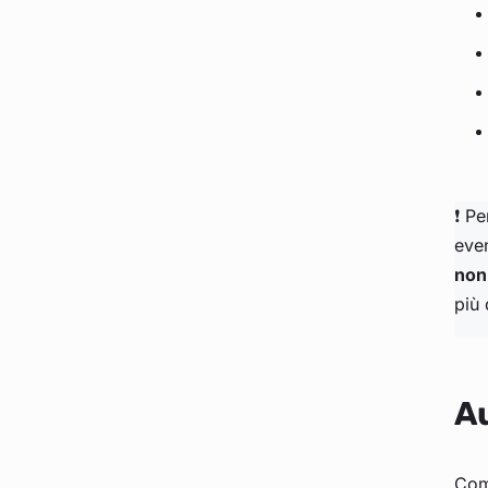
❗ Pe
even
non
più 
Au
Come