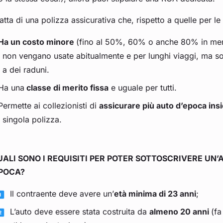
ratta di una polizza assicurativa che, rispetto a quelle per l
Ha un costo minore
(fino al 50%, 60% o anche 80% in men
non vengano usate abitualmente e per lunghi viaggi, ma so
a dei raduni.
Ha una
classe di merito fissa
e uguale per tutti.
Permette ai collezionisti di
assicurare più auto d’epoca in
singola polizza.
UALI SONO I REQUISITI PER POTER SOTTOSCRIVERE UN
POCA?
Il contraente deve avere un’
età minima di 23 anni
;
L’auto deve essere stata costruita da
almeno 20 anni
(fa