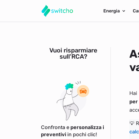
Energia
Ca
Vuoi risparmiare
A
sull’RCA?
v
Hai 
per 
acce
💡 R
Confronta e
personalizza i
calc
preventivi
in pochi clic!