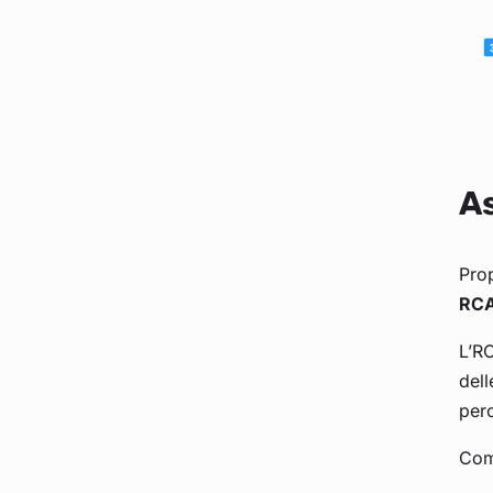
As
Prop
RCA
L’RC
dell
per
Come