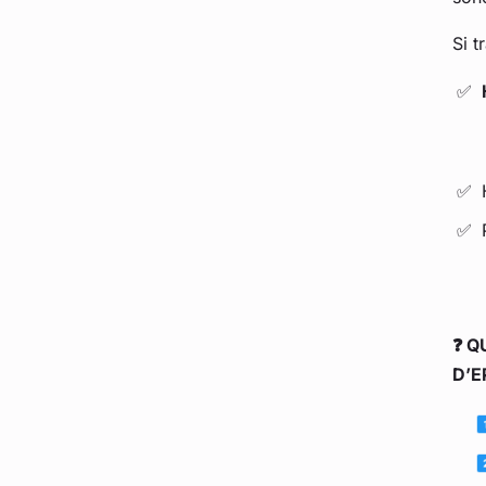
Si t
❓ Q
D’E