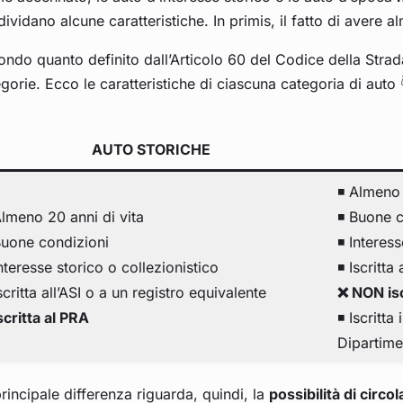
ividano alcune caratteristiche. In primis, il fatto di avere a
ndo quanto definito dall’Articolo 60 del Codice della Strada
gorie. Ecco le caratteristiche di ciascuna categoria di auto 
AUTO STORICHE
◾ Almeno 
Almeno 20 anni di vita
◾ Buone c
Buone condizioni
◾ Interess
nteresse storico o collezionistico
◾ Iscritta
scritta all’ASI o a un registro equivalente
❌ NON isc
scritta al PRA
◾ Iscritta
Dipartimen
rincipale differenza riguarda, quindi, la
possibilità di circ