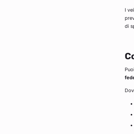
I ve
prev
di s
Co
Puoi
fede
Dov