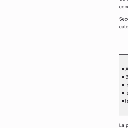
cond
Seco
cate
◾ 
◾ 
◾ I
◾ I
◾ I
La p