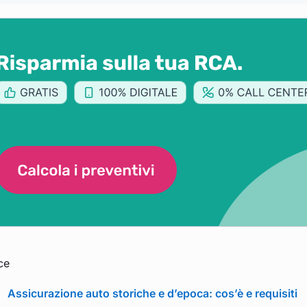
ce
Assicurazione auto storiche e d’epoca: cos’è e requisiti