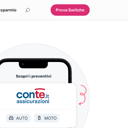
isparmio
Prova Switcho