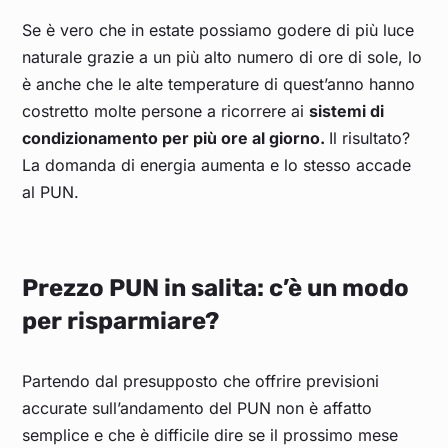
Se è vero che in estate possiamo godere di più luce
Giu 24
0,103
0,104
0,116
0,095
0,103
naturale grazie a un più alto numero di ore di sole, lo
è anche che le alte temperature di quest’anno hanno
Mag 24
0,095
0,095
0,112
0,086
0,098
costretto molte persone a ricorrere ai
sistemi di
condizionamento per più ore al giorno.
Il risultato?
Apr 24
0,087
0,086
0,101
0,081
0,091
La domanda di energia aumenta e lo stesso accade
al PUN.
Mar 24
0,089
0,095
0,095
0,081
0,087
Feb 24
0,088
0,096
0,095
0,077
0,085
Prezzo PUN in salita: c’è un modo
per risparmiare?
Gen 24
0,099
0,110
0,105
0,089
0,096
Dic 23
0,116
0,132
0,119
0,105
0,111
Partendo dal presupposto che offrire previsioni
accurate sull’andamento del PUN non è affatto
Nov 23
0,122
0,140
0,128
0,105
0,116
semplice e che è difficile dire se il prossimo mese