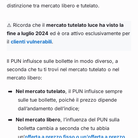
Agosto 2025
0,109
distinzione tra mercato libero e tutelato.
Luglio 2025
0,113
⚠️ Ricorda che il
mercato tutelato luce ha visto la
fine a luglio 2024
ed è ora attivo esclusivamente per
Giugno 2025
0,112
il
clienti vulnerabili
.
Maggio 2025
0,094
Il PUN influisce sulle bollette in modo diverso, a
seconda che tu ti trovi nel mercato tutelato o nel
Aprile 2025
0,100
mercato libero:
Nel mercato tutelato
Marzo 2025
, il PUN influisce sempre
0,121
sulle tue bollette, poiché il prezzo dipende
dall’andamento dell’indice;
Febbraio 2025
0,150
Nel mercato libero
, l’influenza del PUN sulla
Gennaio 2025
0,143
bolletta cambia a seconda che tu abbia
un’
offerta a prezzo fisso o un’offerta a prezzo