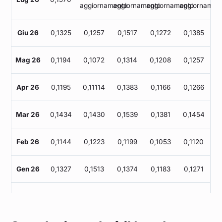
aggiornamento
aggiornamento
aggiornamento
aggiornamen
Maggio 2022
0,230
Giu 26
0,1325
0,1257
0,1517
0,1272
0,1385
Aprile 2022
0,246
Mag 26
0,1194
0,1072
0,1314
0,1208
0,1257
Marzo 2022
0,308
Apr 26
0,1195
0,11114
0,1383
0,1166
0,1266
Febbraio 2022
0,211
Mar 26
0,1434
0,1430
0,1539
0,1381
0,1454
Gennaio 2022
0,224
Feb 26
0,1144
0,1223
0,1199
0,1053
0,1120
Gen 26
0,1327
0,1513
0,1374
0,1183
0,1271
Dic 25
0,1155
0,1301
0,1112
0,1045
0,1116