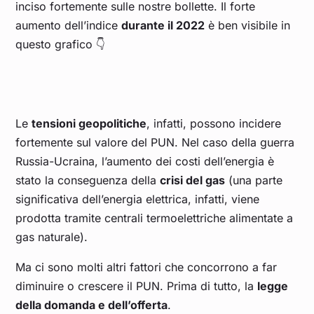
inciso fortemente sulle nostre bollette. Il forte
aumento dell’indice
durante il 2022
è ben visibile in
Feb 25
0,150
0,158
0,159
0,129
0,140
questo grafico 👇
Gen 25
0,143
0,158
0,152
0,129
0,139
Dic 24
0,135
0,159
0,146
0,116
0,130
Le
tensioni geopolitiche
, infatti, possono incidere
fortemente sul valore del PUN. Nel caso della guerra
Nov 24
0,131
0,146
0,137
0,117
0,126
Russia-Ucraina, l’aumento dei costi dell’energia è
stato la conseguenza della
crisi del gas
(una parte
Ott 24
0,117
0,124
0,127
0,105
0,115
significativa dell’energia elettrica, infatti, viene
prodotta tramite centrali termoelettriche alimentate a
Set 24
0,117
0,122
0,132
0,106
0,118
gas naturale).
Ma ci sono molti altri fattori che concorrono a far
Ago 24
0,128
0,122
0,148
0,122
0,134
diminuire o crescere il PUN. Prima di tutto, la
legge
della domanda e dell’offerta
.
Lug 24
0,112
0,109
0,131
0,105
0,117