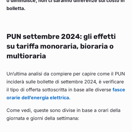
o diminuisce, non ci saranno differenze sul costo in
bolletta.
Aprile 2024
0,087
Marzo 2024
0,089
PUN settembre 2024: gli effetti
su tariffa monoraria, bioraria o
Febbraio 2024
0,088
multioraria
Gennaio 2024
0,099
Un’ultima analisi da compiere per capire come il PUN
Dicembre 2023
0,116
inciderà sulle bollette di settembre 2024, è verificare
il tipo di offerta sottoscritta in base alle diverse
fasce
Novembre 2023
0,122
orarie dell’energia elettrica.
Come vedi, queste sono divise in base a orari della
Ottobre 2023
0,134
giornata e giorni della settimana:
Settembre 2023
0,116