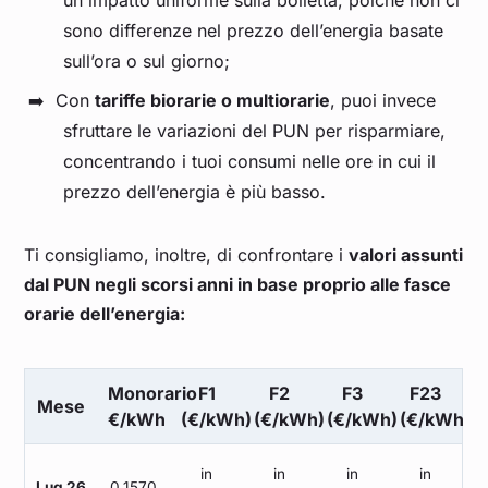
un impatto uniforme sulla bolletta, poiché non ci
Gennaio 2023
0,174
sono differenze nel prezzo dell’energia basate
sull’ora o sul giorno;
Dicembre 2022
0,294
Con
tariffe biorarie o multiorarie
, puoi invece
sfruttare le variazioni del PUN per risparmiare,
Novembre 2022
0,224
concentrando i tuoi consumi nelle ore in cui il
prezzo dell’energia è più basso.
Ottobre 2022
0,211
Ti consigliamo, inoltre, di confrontare i
valori assunti
Settembre 2022
0,429
dal PUN negli scorsi anni in base proprio alle fasce
orarie dell’energia:
Agosto 2022
0,543
Luglio 2022
0,441
Monorario
F1
F2
F3
F23
Mese
€/kWh
(€/kWh)
(€/kWh)
(€/kWh)
(€/kWh)
Giugno 2022
0,271
in
in
in
in
Lug 26
0,1570