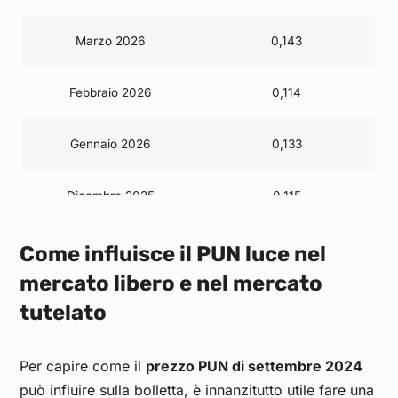
Marzo 2026
0,143
Febbraio 2026
0,114
Gennaio 2026
0,133
Dicembre 2025
0,115
Novembre 2025
0,117
Come influisce il PUN luce nel
mercato libero e nel mercato
Ottobre 2025
0,111
tutelato
Settembre 2025
0,109
Per capire come il
prezzo PUN di settembre 2024
può influire sulla bolletta, è innanzitutto utile fare una