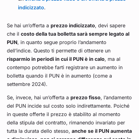
Dicembre 2024
0,135
indicizzato
.
Novembre 2024
0,131
Se hai un’offerta a
prezzo indicizzato
, devi sapere
che il
costo della tua bolletta sarà sempre legato al
PUN
, in quanto segue proprio l’andamento
Ottobre 2024
0,117
dell’indice. Questo ti permette di ottenere un
risparmio in periodi in cui il PUN è in calo
, ma al
Settembre 2024
0,117
contempo potrebbe farti registrare un aumento in
bolletta quando il PUN è in aumento (come a
Agosto 2024
0,128
settembre 2024).
Luglio 2024
0,112
Se, invece, hai un’offerta a
prezzo fisso
, l’andamento
del PUN incide sul costo solo indirettamente. Poiché
in queste offerte il prezzo è stabilito al momento
Giugno 2024
0,103
della stipula del contratto, rimanendo invariato per
tutta la durata dello stesso,
anche se il PUN aumenta
Maggio 2024
0,095