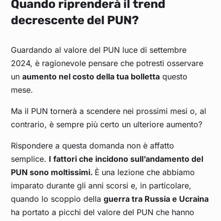
Quando riprenderà il trend
Nov 25
0,1171
0,1296
0,124
0,1055
0,114025
decrescente del PUN?
Ott 25
0,111
0,11783
0,12166
0,0995
0,1097
Guardando al valore del PUN luce di settembre
Set 25
0,109
0,110
0,120
0,102
0,111
2024, è ragionevole pensare che potresti osservare
un
aumento nel costo della tua bolletta
questo
Ago 25
0,109
0,106
0,118
0,106
0,112
mese.
Ma il PUN tornerà a scendere nei prossimi mesi o, al
Lug 25
0,113
0,109
0,127
0,109
0,117
contrario, è sempre più certo un ulteriore aumento?
Giu 25
0,112
0,113
0,127
0,104
0,115
Rispondere a questa domanda non è affatto
semplice.
I fattori che incidono sull’andamento del
Mag 25
0,094
0,089
0,111
0,087
0,099
PUN sono moltissimi.
È
una lezione che abbiamo
imparato durante gli anni scorsi e, in particolare,
Apr 25
0,100
0,096
0,115
0,095
0,104
quando lo scoppio della
guerra tra Russia e Ucraina
ha portato a picchi del valore del PUN che hanno
Mar 25
0,121
0,122
0,135
0,112
0,123