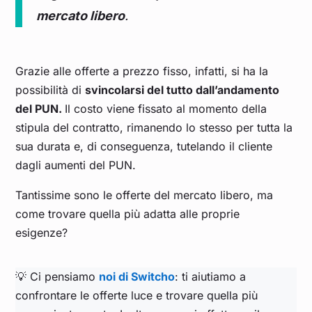
mercato libero
.
Feb 23
0,161
0,174
0,172
0,144
0,157
Gen 23
0,174
0,196
0,184
0,155
0,168
Grazie alle offerte a prezzo fisso, infatti, si ha la
possibilità di
svincolarsi del tutto dall’andamento
Dic 22
0,294
0,360
0,309
0,244
0,274
del PUN.
Il costo viene fissato al momento della
stipula del contratto, rimanendo lo stesso per tutta la
Nov 22
0,224
0,272
0,240
0,181
0,208
sua durata e, di conseguenza, tutelando il cliente
dagli aumenti del PUN.
Ott 22
0,211
0,235
0,242
0,177
0,207
Tantissime sono le offerte del mercato libero, ma
Set 22
0,429
0,460
0,471
0,382
0,423
come trovare quella più adatta alle proprie
esigenze?
Ago 22
0,543
0,553
0,602
0,503
0,549
💡 Ci pensiamo
noi di Switcho
: ti aiutiamo a
Lug 22
0,441
0,495
0,473
0,386
0,426
confrontare le offerte luce e trovare quella più