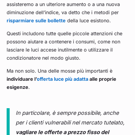
assisteremo a un ulteriore aumento o a una nuova
Ott 23
0,134
0,145
0,149
0,119
0,133
diminuzione dell’indice, va detto che i metodi per
risparmiare sulle bollette
della luce esistono.
Set 23
0,116
0,119
0,128
0,106
0,117
Questi includono tutte quelle piccole attenzioni che
possono aiutare a contenere i consumi, come non
Ago 23
0,112
0,110
0,128
0,105
0,115
lasciare le luci accese inutilmente o utilizzare il
condizionatore nel modo giusto.
Lug 23
0,112
0,115
0,122
0,104
0,113
Ma non solo. Una delle mosse più importanti è
Giu 23
0,105
0,109
0,116
0,096
0,104
individuare l’
offerta luce più adatta
alle proprie
esigenze
.
Mag 23
0,106
0,109
0,119
0,095
0,106
Apr 23
0,135
0,139
0,150
0,126
0,138
In particolare, è sempre possibile, anche
per i clienti vulnerabili nel mercato tutelato,
Mar 23
0,136
0,139
0,151
0,124
0,137
vagliare le offerte a prezzo fisso del