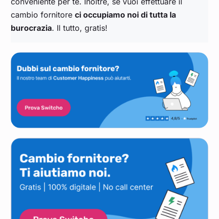
conveniente per te. Inoltre, se vuoi effettuare il
Giu 22
0,271
0,297
0,293
0,241
0,265
cambio fornitore
ci occupiamo noi di tutta la
burocrazia
. Il tutto, gratis!
Mag 22
0,230
0,237
0,253
0,212
0,231
Apr 22
0,246
0,256
0,266
0,228
0,246
Mar 22
0,308
0,320
0,329
0,286
0,305
Feb 22
0,211
0,224
0,225
0,193
0,208
Gen 22
0,224
0,257
0,242
0,196
0,217
Dic 21
0,281
0,327
0,295
0,242
0,271
Nov 21
0,225
0,268
0,232
0,191
0,210