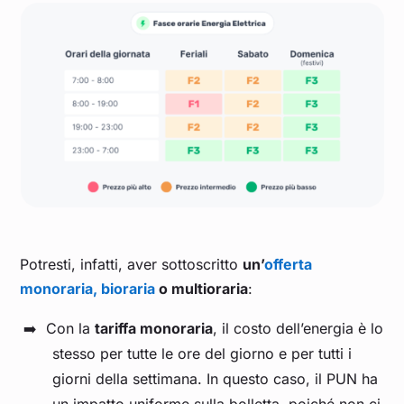
Agosto 2023
0,112
Luglio 2023
0,112
Giugno 2023
0,106
Maggio 2023
0,106
Aprile 2023
0,135
Potresti, infatti, aver sottoscritto
un’
offerta
monoraria, bioraria
o multioraria
:
Marzo 2023
0,136
Con la
tariffa monoraria
, il costo dell’energia è lo
stesso per tutte le ore del giorno e per tutti i
Febbraio 2023
0,161
giorni della settimana. In questo caso, il PUN ha