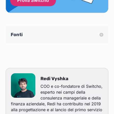
Ott 21
0,217
0,238
0,235
0,192
0,212
Set 21
0,158
0,167
0,167
0,146
0,156
Ago 21
0,112
0,116
0,121
0,104
0,112
Fonti
Lug 21
0,102
0,110
0,108
0,093
0,100
Giu 21
0,084
0,090
0,091
0,076
0,083
Mag 21
0,069
0,074
0,077
0,063
0,069
Redi Vyshka
COO e co-fondatore di Switcho,
esperto nei campi della
consulenza manageriale e della
finanza aziendale, Redi ha contribuito nel 2019
alla progettazione e al lancio del primo servizio