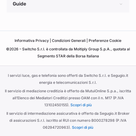
Guide
Informativa
Privacy
|
Condizioni Generali
|
Preferenze Cookie
©2026 – Switcho S.r.l. è controllata da Moltiply Group S.p.A., quotata al
Segmento STAR della Borsa Italiana
I servizi luce, gas e telefonia sono offerti da Switcho S.r.l. e Segugio.it
energia e telecomunicazioni S.r.l.
Il servizio di mediazione creditizia è offerto da MutuiOnline S.p.a., iscritta
all’Elenco dei Mediatori Creditizi presso OAM con il n. M17 (P.IVA
13102450155).
Scopri di più
Il servizio di intermediazione assicurativa è offerto da Segugio.it Broker
di assicurazioni S.r.l. iscritto al RUI con numero B000278298 (P.IVA
06294720963).
Scopri di più