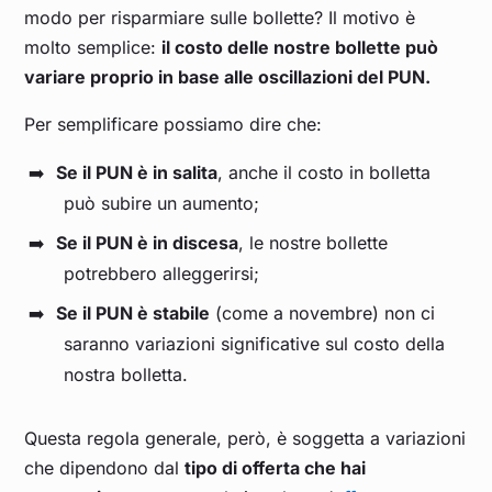
modo per risparmiare sulle bollette? Il motivo è
molto semplice:
il costo delle nostre bollette può
Agosto 2025
0,109
variare proprio in base alle oscillazioni del PUN.
Luglio 2025
0,113
Per semplificare possiamo dire che:
Se il PUN è in salita
, anche il costo in bolletta
Giugno 2025
0,112
può subire un aumento;
Se il PUN è in discesa
, le nostre bollette
Maggio 2025
0,094
potrebbero alleggerirsi;
Se il PUN è stabile
(come a novembre) non ci
Aprile 2025
0,100
saranno variazioni significative sul costo della
nostra bolletta.
Marzo 2025
0,121
Questa regola generale, però, è soggetta a variazioni
Febbraio 2025
0,150
che dipendono dal
tipo di offerta che hai