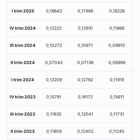
Giugno 2022
0,271
I trim 2025
0,16643
0,17466
0,16226
Maggio 2022
0,230
IV trim 2024
0,12222
0,12931
0,11866
Aprile 2022
0,246
III trim 2024
0,10272
0,10971
0,09910
Marzo 2022
0,308
II trim 2024
0,07043
0,07138
0,06999
Febbraio 2022
0,211
I trim 2024
0,12209
0,12762
0,11919
Gennaio 2022
0,224
IV trim 2023
0,15791
0,16172
0,15611
III trim 2023
0,11835
0,12041
0,11731
II trim 2023
0,11609
0,12402
0,11245