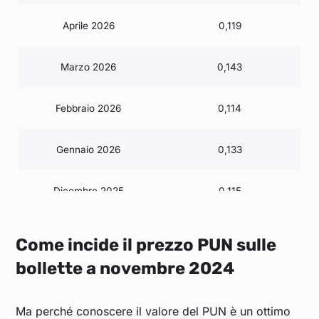
Aprile 2026
0,119
Marzo 2026
0,143
Febbraio 2026
0,114
Gennaio 2026
0,133
Dicembre 2025
0,115
Novembre 2025
0,117
Come incide il prezzo PUN sulle
bollette a novembre 2024
Ottobre 2025
0,111
Ma perché conoscere il valore del PUN è un ottimo
Settembre 2025
0,109