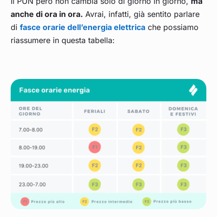
Il PUN però non cambia solo di giorno in giorno,
ma
Maggio 2024
0,095
anche di ora in ora.
Avrai, infatti, già sentito parlare
di
fasce orarie dell’energia elettrica
che possiamo
riassumere in questa tabella:
Aprile 2024
0,087
Marzo 2024
0,089
Febbraio 2024
0,088
Gennaio 2024
0,099
Dicembre 2023
0,116
Novembre 2023
0,122
Ottobre 2023
0,134