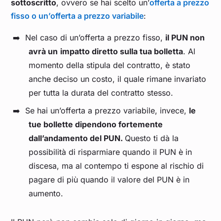
sottoscritto
, ovvero se hai scelto un’
offerta a prezzo
Gennaio 2025
0,143
fisso o un’offerta a prezzo variabile
:
Dicembre 2024
0,135
Nel caso di un’offerta a prezzo fisso,
il PUN non
avrà un
impatto diretto sulla tua bolletta
. Al
Novembre 2024
0,131
momento della stipula del contratto, è stato
anche deciso un costo, il quale rimane invariato
Ottobre 2024
0,117
per tutta la durata del contratto stesso.
Se hai un’offerta a prezzo variabile, invece,
le
Settembre 2024
0,117
tue bollette dipendono fortemente
dall’andamento del PUN.
Questo ti dà la
Agosto 2024
0,128
possibilità di risparmiare quando il PUN è in
discesa, ma al contempo ti espone al rischio di
Luglio 2024
0,112
pagare di più quando il valore del PUN è in
aumento.
Giugno 2024
0,103