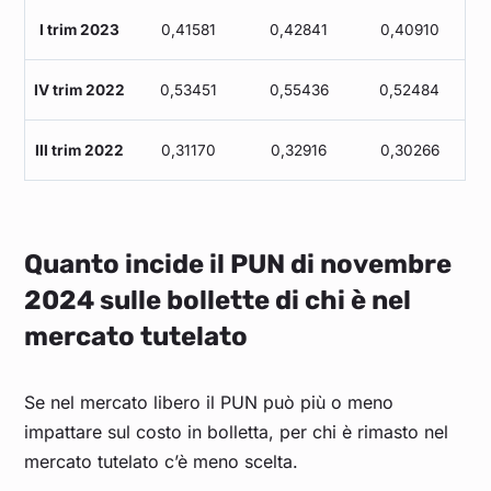
I trim 2023
0,41581
0,42841
0,40910
IV trim 2022
0,53451
0,55436
0,52484
III trim 2022
0,31170
0,32916
0,30266
Quanto incide il PUN di novembre
2024 sulle bollette di chi è nel
mercato tutelato
Se nel mercato libero il PUN può più o meno
impattare sul costo in bolletta, per chi è rimasto nel
mercato tutelato c’è meno scelta.