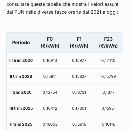
Febbraio 2023
0,161
consultare questa tabella che mostra i valori assunti
dal PUN nelle diverse fasce orarie dal 2021 a oggi:
Gennaio 2023
0,174
Dicembre 2022
0,294
F0
F1
F23
Periodo
(€/kWh)
(€/kWh)
(€/kWh)
Novembre 2022
0,224
III trim 2026
0,16913
0,15977
0,17410
Ottobre 2022
0,211
II trim 2026
0,15811
0,15837
0,15799
Settembre 2022
0,429
I trim 2026
0,13754
0,13721
0,1377
Agosto 2022
0,543
III trim 2025
0,16412
0,17301
0,15951
Luglio 2022
0,441
II trim 2025
0,16053
0,15916
0,16116