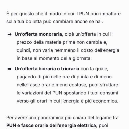
Settembre 2023
0,116
È per questo che il modo in cui il PUN può impattare
sulla tua bolletta può cambiare anche se hai:
Agosto 2023
0,112
Un’offerta monoraria
, cioè un’offerta in cui il
prezzo della materia prima non cambia e,
Luglio 2023
0,112
quindi, non varia nemmeno il costo dell’energia
in base al momento della giornata;
Giugno 2023
0,106
Un’offerta bioraria o trioraria
con la quale,
pagando di più nelle ore di punta e di meno
Maggio 2023
0,106
nelle fasce orarie meno costose, puoi sfruttare
le variazioni del PUN spostando i tuoi consumi
Aprile 2023
0,135
verso gli orari in cui l’energia è più economica.
Marzo 2023
0,136
Per avere una panoramica più chiara del legame tra
PUN e fasce orarie dell’energia elettrica
, puoi