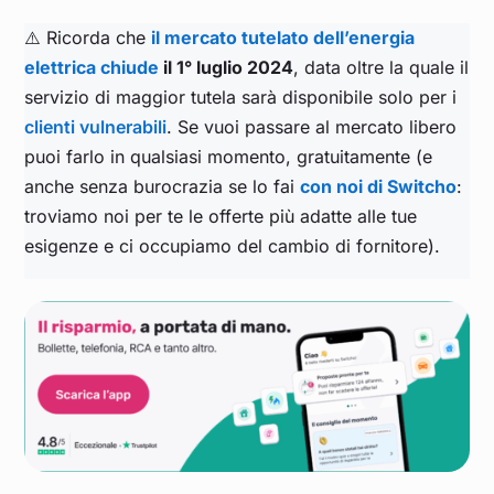
Febbraio 2023
0,161
⚠️ Ricorda che
il mercato tutelato dell’energia
elettrica chiude
il 1° luglio 2024
, data oltre la quale il
Gennaio 2023
0,174
servizio di maggior tutela sarà disponibile solo per i
clienti vulnerabili
. Se vuoi passare al mercato libero
Dicembre 2022
0,294
puoi farlo in qualsiasi momento, gratuitamente (e
anche senza burocrazia se lo fai
con noi di Switcho
:
Novembre 2022
0,224
troviamo noi per te le offerte più adatte alle tue
esigenze e ci occupiamo del cambio di fornitore).
Ottobre 2022
0,211
Settembre 2022
0,429
Agosto 2022
0,543
Luglio 2022
0,441