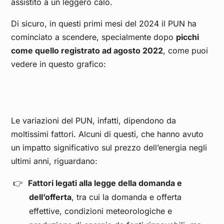
assistito a un leggero calo.
Mar 25
0,121
0,122
0,135
0,112
0,123
Di sicuro, in questi primi mesi del 2024 il PUN ha
cominciato a scendere, specialmente dopo
picchi
Feb 25
0,150
0,158
0,159
0,129
0,140
come quello registrato ad agosto 2022
, come puoi
vedere in questo grafico:
Gen 25
0,143
0,158
0,152
0,129
0,139
Dic 24
0,135
0,159
0,146
0,116
0,130
Le variazioni del PUN, infatti, dipendono da
Nov 24
0,131
0,146
0,137
0,117
0,126
moltissimi fattori. Alcuni di questi, che hanno avuto
un impatto significativo sul prezzo dell’energia negli
Ott 24
0,117
0,124
0,127
0,105
0,115
ultimi anni, riguardano:
Fattori legati alla legge della domanda e
Set 24
0,117
0,122
0,132
0,106
0,118
dell’offerta
, tra cui la domanda e offerta
effettive, condizioni meteorologiche e
Ago 24
0,128
0,122
0,148
0,122
0,134