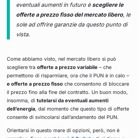
Mar 23
eventuali aumenti in futuro è
0,136
0,139
0,151
scegliere le
0,124
0,137
offerte a prezzo fisso del mercato libero
, le
Feb 23
0,161
0,174
0,172
0,144
0,157
sole ad offrire garanzie da questo punto di
vista.
Gen 23
0,174
0,196
0,184
0,155
0,168
Dic 22
0,294
0,360
0,309
0,244
0,274
Come abbiamo visto, nel mercato libero si può
scegliere tra
offerte a prezzo variabile
– che
Nov 22
0,224
0,272
0,240
0,181
0,208
permettono di risparmiare, ora che il PUN è in calo –
e offerte a prezzo fisso
che consentono di bloccare
Ott 22
0,211
0,235
0,242
0,177
0,207
il prezzo fino alla fine del contratto. Un buon modo,
insomma, di
tutelarsi da eventuali aumenti
Set 22
0,429
0,460
0,471
0,382
0,423
dell’energia
, dal momento che questo tipo di offerte
consente di svincolarsi dall’andamento del PUN.
Ago 22
0,543
0,553
0,602
0,503
0,549
Orientarsi in questo mare di opzioni, però, non è