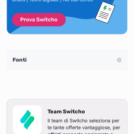
Ott 21
0,217
0,238
0,235
0,192
0,212
Set 21
0,158
0,167
0,167
0,146
0,156
Ago 21
0,112
0,116
0,121
0,104
0,112
Fonti
Lug 21
0,102
0,110
0,108
0,093
0,100
Giu 21
0,084
0,090
0,091
0,076
0,083
Mag 21
0,069
0,074
0,077
0,063
0,069
Team Switcho
Il team di Switcho seleziona per
te tante offerte vantaggiose, per