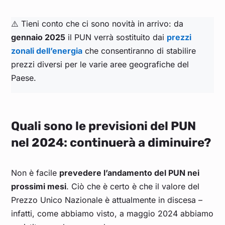
⚠️ Tieni conto che ci sono novità in arrivo: da
Nov 25
0,1171
0,1296
0,124
0,1055
0,114025
gennaio 2025
il PUN verrà sostituito dai
prezzi
zonali dell’energia
che consentiranno di stabilire
Ott 25
0,111
0,11783
0,12166
0,0995
0,1097
prezzi diversi per le varie aree geografiche del
Paese.
Set 25
0,109
0,110
0,120
0,102
0,111
Ago 25
0,109
0,106
0,118
0,106
0,112
Quali sono le previsioni del PUN
Lug 25
0,113
0,109
0,127
0,109
0,117
nel 2024: continuerà a diminuire?
Giu 25
0,112
0,113
0,127
0,104
0,115
Non è facile
prevedere l’andamento del PUN nei
prossimi mesi
. Ciò che è certo è che il valore del
Mag 25
0,094
0,089
0,111
0,087
0,099
Prezzo Unico Nazionale è attualmente in discesa –
infatti, come abbiamo visto, a maggio 2024 abbiamo
Apr 25
0,100
0,096
0,115
0,095
0,104