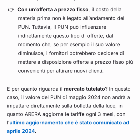
Con un’offerta a prezzo fisso
, il costo della
Settembre 2023
0,116
materia prima non è legato all’andamento del
PUN. Tuttavia, il PUN può influenzare
Agosto 2023
0,112
indirettamente questo tipo di offerte, dal
momento che, se per esempio il suo valore
Luglio 2023
0,112
diminuisce, i fornitori potrebbero decidere di
mettere a disposizione offerte a prezzo fisso più
convenienti per attirare nuovi clienti.
Giugno 2023
0,106
E per quanto riguarda il
mercato tutelato
? In questo
Maggio 2023
0,106
caso, il valore del PUN di maggio 2024 non andrà a
impattare direttamente sulla bolletta della luce, in
Aprile 2023
0,135
quanto ARERA aggiorna le tariffe ogni 3 mesi, con
l’
ultimo aggiornamento che è stato comunicato ad
Marzo 2023
0,136
aprile 2024
.