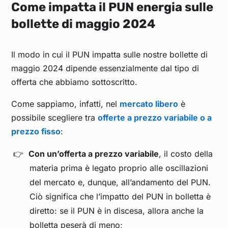
Come impatta il PUN energia sulle
Maggio 2024
0,095
bollette di maggio 2024
Aprile 2024
0,087
Il modo in cui il PUN impatta sulle nostre bollette di
maggio 2024 dipende essenzialmente dal tipo di
Marzo 2024
0,089
offerta che abbiamo sottoscritto.
Come sappiamo, infatti, nel
mercato libero
è
Febbraio 2024
0,088
possibile scegliere tra
offerte a prezzo variabile o a
prezzo fisso
:
Gennaio 2024
0,099
Con un’offerta a prezzo variabile
, il costo della
Dicembre 2023
0,116
materia prima è legato proprio alle oscillazioni
del mercato e, dunque, all’andamento del PUN.
Novembre 2023
0,122
Ciò significa che l’impatto del PUN in bolletta è
diretto: se il PUN è in discesa, allora anche la
bolletta peserà di meno;
Ottobre 2023
0,134