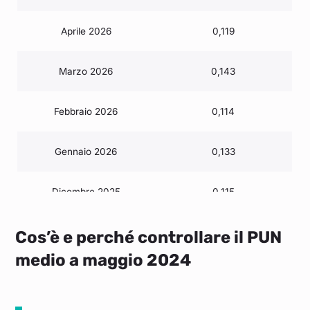
Aprile 2026
0,119
Marzo 2026
0,143
Febbraio 2026
0,114
Gennaio 2026
0,133
Dicembre 2025
0,115
Novembre 2025
0,117
Cos’è e perché controllare il PUN
medio a maggio 2024
Ottobre 2025
0,111