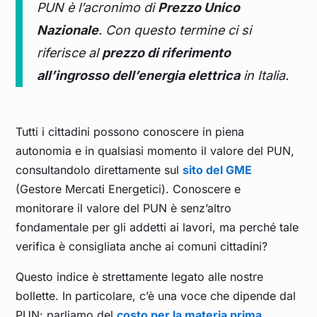
Settembre 2025
0,109
PUN è l’acronimo di
Prezzo Unico
Nazionale
. Con questo termine ci si
Agosto 2025
0,109
riferisce al
prezzo di riferimento
all’ingrosso dell’energia elettrica
in Italia.
Luglio 2025
0,113
Giugno 2025
0,112
Tutti i cittadini possono conoscere in piena
autonomia e in qualsiasi momento il valore del PUN,
Maggio 2025
0,094
consultandolo direttamente sul
sito del GME
(Gestore Mercati Energetici). Conoscere e
monitorare il valore del PUN è senz’altro
Aprile 2025
0,100
fondamentale per gli addetti ai lavori, ma perché tale
verifica è consigliata anche ai comuni cittadini?
Marzo 2025
0,121
Questo indice è strettamente legato alle nostre
Febbraio 2025
0,150
bollette. In particolare, c’è una voce che dipende dal
PUN: parliamo del
costo per la materia prima