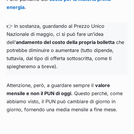
Gennaio 2025
0,143
energia
.
Dicembre 2024
0,135
👉 In sostanza, guardando al Prezzo Unico
Nazionale di maggio, ci si può fare un’idea
Novembre 2024
0,131
dell’
andamento del costo della propria bolletta
che
potrebbe diminuire o aumentare (tutto dipende,
tuttavia, dal tipo di offerta sottoscritta, come ti
Ottobre 2024
0,117
spiegheremo a breve).
Settembre 2024
0,117
Attenzione, però, a guardare sempre il
valore
Agosto 2024
0,128
mensile e non il PUN di oggi
. Questo perché, come
abbiamo visto, il PUN può cambiare di giorno in
giorno, fornendo una media mensile a fine mese.
Luglio 2024
0,112
Giugno 2024
0,103