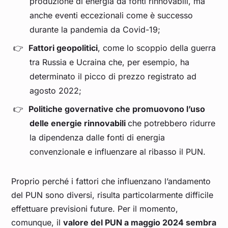
produzione di energia da fonti rinnovabili, ma
anche eventi eccezionali come è successo
Lug 24
0,112
0,109
0,131
0,105
0,117
durante la pandemia da Covid-19;
Giu 24
0,103
0,104
0,116
0,095
0,103
Fattori geopolitici
, come lo scoppio della guerra
tra Russia e Ucraina che, per esempio, ha
Mag 24
0,095
0,095
0,112
0,086
0,098
determinato il picco di prezzo registrato ad
agosto 2022;
Apr 24
0,087
0,086
0,101
0,081
0,091
Politiche governative che promuovono l’uso
delle energie rinnovabili
che potrebbero ridurre
Mar 24
0,089
0,095
0,095
0,081
0,087
la dipendenza dalle fonti di energia
convenzionale e influenzare al ribasso il PUN.
Feb 24
0,088
0,096
0,095
0,077
0,085
Proprio perché i fattori che influenzano l’andamento
Gen 24
0,099
0,110
0,105
0,089
0,096
del PUN sono diversi, risulta particolarmente difficile
effettuare previsioni future. Per il momento,
Dic 23
0,116
0,132
0,119
0,105
0,111
comunque, il
valore del PUN a maggio 2024 sembra