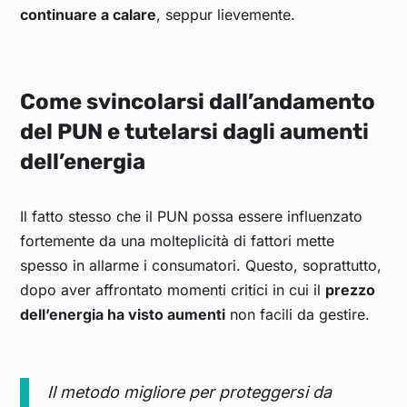
continuare a calare
, seppur lievemente.
Nov 23
0,122
0,140
0,128
0,105
0,116
Ott 23
0,134
0,145
0,149
0,119
0,133
Come svincolarsi dall’andamento
Set 23
0,116
0,119
0,128
0,106
0,117
del PUN e tutelarsi dagli aumenti
dell’energia
Ago 23
0,112
0,110
0,128
0,105
0,115
Il fatto stesso che il PUN possa essere influenzato
Lug 23
0,112
0,115
0,122
0,104
0,113
fortemente da una molteplicità di fattori mette
spesso in allarme i consumatori. Questo, soprattutto,
Giu 23
0,105
0,109
0,116
0,096
0,104
dopo aver affrontato momenti critici in cui il
prezzo
dell’energia ha visto aumenti
non facili da gestire.
Mag 23
0,106
0,109
0,119
0,095
0,106
Apr 23
0,135
0,139
0,150
0,126
0,138
Il metodo migliore per proteggersi da