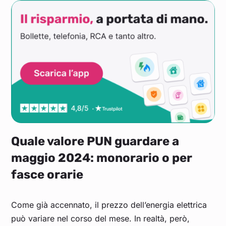
Giugno 2022
0,271
Maggio 2022
0,230
Aprile 2022
0,246
Marzo 2022
0,308
Febbraio 2022
0,211
Quale valore PUN guardare a
maggio 2024: monorario o per
Gennaio 2022
0,224
fasce orarie
Come già accennato, il prezzo dell’energia elettrica
può variare nel corso del mese. In realtà, però,