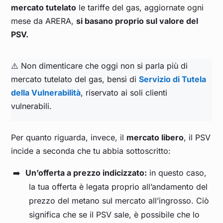
mercato tutelato
le tariffe del gas, aggiornate ogni
Luglio 2024
0,379
mese da ARERA,
si basano proprio sul valore del
PSV.
Giugno 2024
0,386
⚠️ Non dimenticare che oggi non si parla più di
Maggio 2024
0,353
mercato tutelato del gas, bensì di
Servizio di Tutela
della Vulnerabilità
, riservato ai soli clienti
Aprile 2024
0,326
vulnerabili.
Marzo 2024
0,308
Per quanto riguarda, invece, il
mercato libero
, il PSV
incide a seconda che tu abbia sottoscritto:
Febbraio 2024
0,298
Un’offerta a prezzo indicizzato:
in questo caso,
la tua offerta è legata proprio all’andamento del
Gennaio 2024
0,334
prezzo del metano sul mercato all’ingrosso. Ciò
significa che se il PSV sale, è possibile che lo
Dicembre 2023
0,389