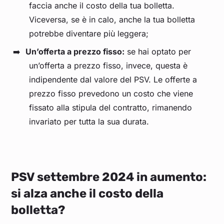
faccia anche il costo della tua bolletta.
Viceversa, se è in calo, anche la tua bolletta
Novembre 2023
0,455
potrebbe diventare più leggera;
Un’offerta a prezzo fisso:
se hai optato per
Ottobre 2023
0,468
un’offerta a prezzo fisso, invece, questa è
indipendente dal valore del PSV. Le offerte a
Settembre 2023
0,396
prezzo fisso prevedono un costo che viene
fissato alla stipula del contratto, rimanendo
Agosto 2023
0,355
invariato per tutta la sua durata.
Luglio 2023
0,336
Giugno 2023
0,355
PSV settembre 2024 in aumento:
si alza anche il costo della
Maggio 2023
0,364
bolletta?