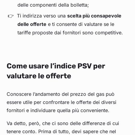
delle componenti della bolletta;
Marzo 2025
0,455
Ti indirizza verso una
scelta più consapevole
Febbraio 2025
0,566
delle offerte
e ti consente di valutare se le
tariffe proposte dai fornitori sono competitive.
Gennaio 2025
0,534
Dicembre 2024
0,509
Come usare l’indice PSV per
valutare le offerte
Novembre 2024
0,483
Ottobre 2024
0,437
Conoscere l’andamento del prezzo del gas può
essere utile per confrontare le offerte dei diversi
fornitori e individuare quella più conveniente.
Settembre 2024
0,415
Va detto, però, che ci sono delle differenze di cui
Agosto 2024
0,434
tenere conto. Prima di tutto, devi sapere che nel