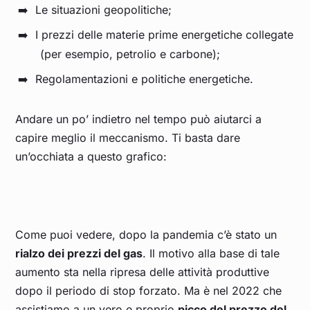
Le situazioni geopolitiche;
Agosto 2022
2,471
I prezzi delle materie prime energetiche collegate
(per esempio, petrolio e carbone);
Luglio 2022
1,829
Regolamentazioni e politiche energetiche.
Giugno 2022
1,086
Andare un po’ indietro nel tempo può aiutarci a
capire meglio il meccanismo. Ti basta dare
Maggio 2022
0,950
un’occhiata a questo grafico:
Aprile 2022
1,060
Marzo 2022
1,340
Come puoi vedere, dopo la pandemia c’è stato un
rialzo dei prezzi del gas
. Il motivo alla base di tale
Febbraio 2022
0,862
aumento sta nella ripresa delle attività produttive
dopo il periodo di stop forzato. Ma è nel 2022 che
Gennaio 2022
0,910
assistiamo a un vero e proprio
picco del prezzo del