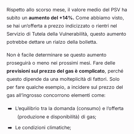
Aprile 2023
0,479
Rispetto allo scorso mese, il valore medio del PSV ha
subito un
aumento del +14%.
Come abbiamo visto,
Marzo 2023
0,498
se hai un’offerta a prezzo indicizzato o rientri nel
Servizio di Tutela della Vulnerabilità, questo aumento
Febbraio 2023
0,608
potrebbe dettare un rialzo della bolletta.
Non è facile determinare se questo aumento
Gennaio 2023
0,735
proseguirà o meno nei prossimi mesi. Fare delle
previsioni sul prezzo del gas è complicato
, perché
Dicembre 2022
1,234
questo dipende da una molteplicità di fattori. Solo
per fare qualche esempio, a incidere sul prezzo del
Novembre 2022
0,965
gas all’ingrosso concorrono elementi come:
Ottobre 2022
0,826
L’equilibrio tra la domanda (consumo) e l’offerta
(produzione e disponibilità) di gas;
Settembre 2022
1,941
Le condizioni climatiche;