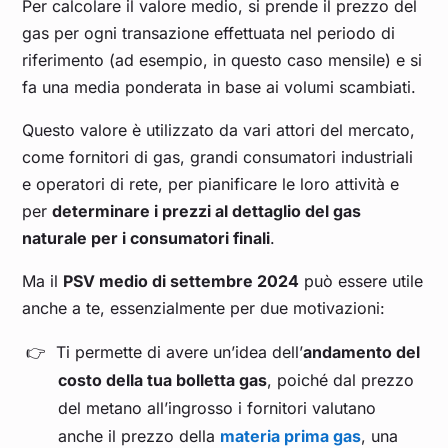
Novembre 2025
0,349
Per calcolare il valore medio, si prende il prezzo del
gas per ogni transazione effettuata nel periodo di
riferimento (ad esempio, in questo caso mensile) e si
Ottobre 2025
0,354
fa una media ponderata in base ai volumi scambiati.
Settembre 2025
0,373
Questo valore è utilizzato da vari attori del mercato,
come fornitori di gas, grandi consumatori industriali
Agosto 2025
0,381
e operatori di rete, per pianificare le loro attività e
per
determinare i prezzi al dettaglio del gas
Luglio 2025
0,393
naturale per i consumatori finali
.
Ma il
PSV medio di settembre 2024
può essere utile
Giugno 2025
0,419
anche a te, essenzialmente per due motivazioni:
Maggio 2025
0,403
Ti permette di avere un’idea dell’
andamento del
costo della tua bolletta gas
, poiché dal prezzo
del metano all’ingrosso i fornitori valutano
Aprile 2025
0,402
anche il prezzo della
materia prima gas
, una