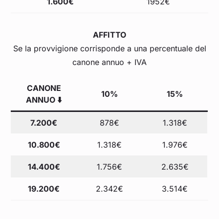
1.600€
1952€
AFFITTO
Se la provvigione corrisponde a una percentuale del
canone annuo + IVA
CANONE
10%
15%
ANNUO ⬇️
7.200€
878€
1.318€
10.800€
1.318€
1.976€
14.400€
1.756€
2.635€
19.200€
2.342€
3.514€