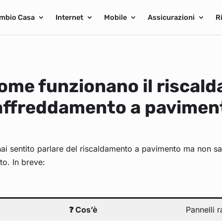
mbio Casa
Internet
Mobile
Assicurazioni
R
ome funzionano il riscald
affreddamento a pavimen
ai sentito parlare del riscaldamento a pavimento ma non sai d
to. In breve:
❓ Cos’è
Pannelli r