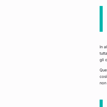
In a
tutt
gli 
Que
così
non 