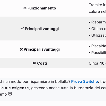
Tramite i
⚙️ Funzionamento
calore ne
▪️ Risparm
✅ Principali vantaggi
▪️ Ottima 
▪️ Utilizz
▪️ Riscal
❌ Principali svantaggi
▪️ Possib
💸 Costi
Circa
40
hi un modo per risparmiare in bolletta?
Prova Switcho
: tr
 le tue esigenze
, gestendo anche tutta la burocrazia del ca
iamo 😇