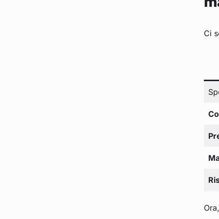
m
Ci s
Sp
Cos
Pr
Ma
Ri
Ora,