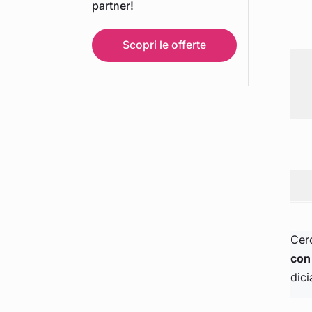
partner!
Scopri le offerte
Cerc
con
dic