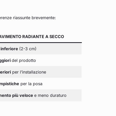
fferenze riassunte brevemente:
AVIMENTO RADIANTE A SECCO
e
inferiore
(2-3 cm)
ggiori
del prodotto
eriori
per l’installazione
empistiche
per la posa
mento più veloce
e meno duraturo