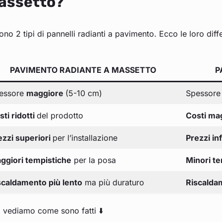
assetto?
ono 2 tipi di pannelli radianti a pavimento. Ecco le loro di
PAVIMENTO RADIANTE A MASSETTO
P
essore
maggiore
(5-10 cm)
Spessor
ti ridotti
del prodotto
Costi ma
ezzi superiori
per l’installazione
Prezzi inf
ggiori tempistiche
per la posa
Minori t
scaldamento più lento
ma più duraturo
Riscalda
 vediamo come sono fatti ⬇️