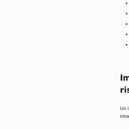
I
r
Un i
inna