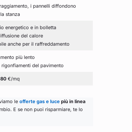
rraggiamento, i pannelli diffondono
lla stanza
io energetico e in bolletta
diffusione del calore
abile anche per il raffreddamento
damento più lento
ili rigonfiamenti del pavimento
-80
€/mq
oviamo le
offerte gas e luce
più in linea
mbio. E se non puoi risparmiare, te lo