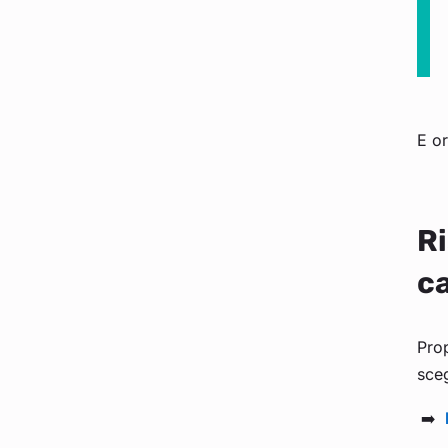
E or
Ri
ca
Prop
sceg