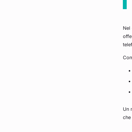
Nel 
offe
tele
Come
Un m
che 