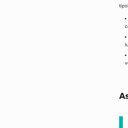
tipo
c
l
v
As