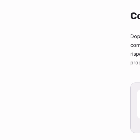
Co
Dopo
comp
risp
prop