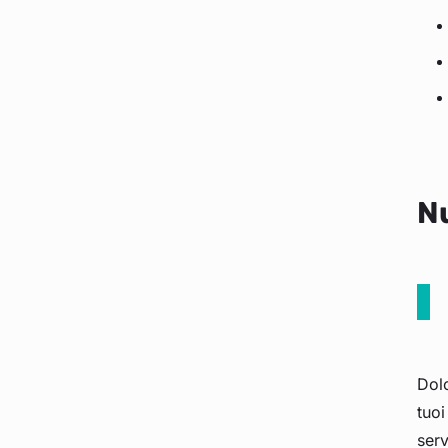
Nu
Dolo
tuoi
serv