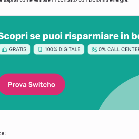
e saprai come entrare in contatto con Dolomiti energia.
ce: