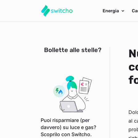
Energia
Ca
Bollette alle stelle?
N
c
f
Dolo
Puoi risparmiare (per
al c
davvero) su luce e gas?
prob
Scoprilo con Switcho.