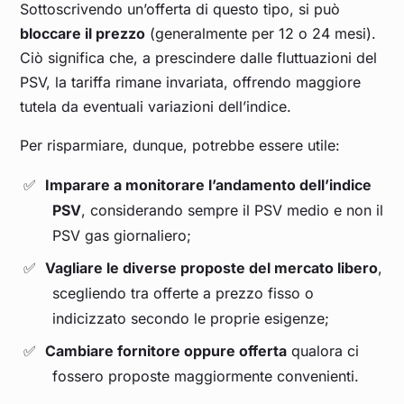
Sottoscrivendo un’offerta di questo tipo, si può
Agosto 2023
0,355
bloccare il prezzo
(generalmente per 12 o 24 mesi).
Ciò significa che, a prescindere dalle fluttuazioni del
Luglio 2023
0,336
PSV, la tariffa rimane invariata, offrendo maggiore
tutela da eventuali variazioni dell’indice.
Giugno 2023
0,355
Per risparmiare, dunque, potrebbe essere utile:
Maggio 2023
0,364
Imparare a monitorare l’andamento dell’indice
PSV
, considerando sempre il PSV medio e non il
Aprile 2023
0,479
PSV gas giornaliero;
Vagliare le diverse proposte del mercato libero
,
Marzo 2023
0,498
scegliendo tra offerte a prezzo fisso o
indicizzato secondo le proprie esigenze;
Febbraio 2023
0,608
Cambiare fornitore oppure offerta
qualora ci
fossero proposte maggiormente convenienti.
Gennaio 2023
0,735