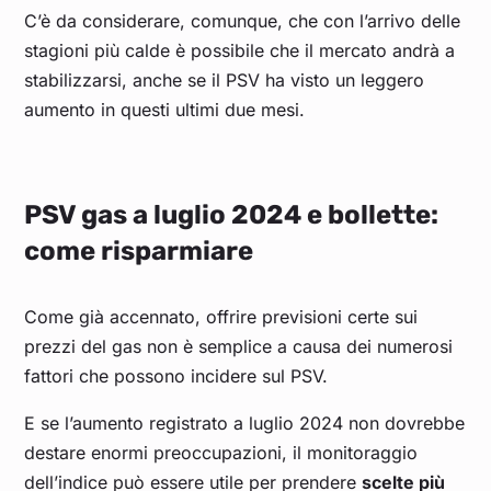
C’è da considerare, comunque, che con l’arrivo delle
stagioni più calde è possibile che il mercato andrà a
Novembre 2024
0,483
stabilizzarsi, anche se il PSV ha visto un leggero
aumento in questi ultimi due mesi.
Ottobre 2024
0,437
Settembre 2024
0,415
PSV gas a luglio 2024 e bollette:
come risparmiare
Agosto 2024
0,434
Luglio 2024
0,379
Come già accennato, offrire previsioni certe sui
prezzi del gas non è semplice a causa dei numerosi
fattori che possono incidere sul PSV.
Giugno 2024
0,386
E se l’aumento registrato a luglio 2024 non dovrebbe
Maggio 2024
0,353
destare enormi preoccupazioni, il monitoraggio
dell’indice può essere utile per prendere
scelte più