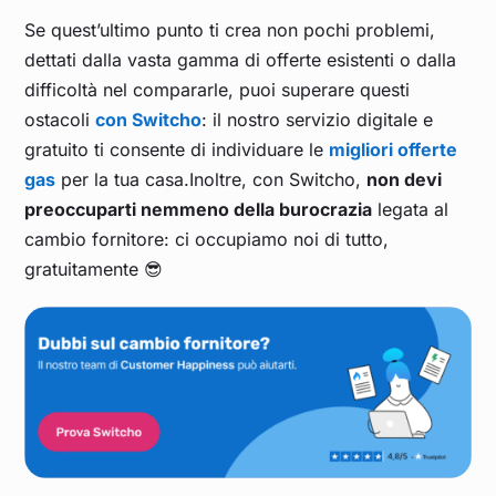
Se quest’ultimo punto ti crea non pochi problemi,
Dicembre 2022
1,234
dettati dalla vasta gamma di offerte esistenti o dalla
difficoltà nel compararle, puoi superare questi
Novembre 2022
0,965
ostacoli
con
Switcho
: il nostro servizio digitale e
gratuito ti consente di individuare le
migliori offerte
Ottobre 2022
0,826
gas
per la tua casa.Inoltre, con Switcho,
non devi
preoccuparti nemmeno della burocrazia
legata al
cambio fornitore: ci occupiamo noi di tutto,
Settembre 2022
1,941
gratuitamente 😎
Agosto 2022
2,471
Luglio 2022
1,829
Giugno 2022
1,086