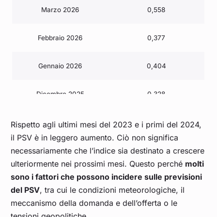
Marzo 2026
0,558
Febbraio 2026
0,377
Gennaio 2026
0,404
Dicembre 2025
0,328
Novembre 2025
0,349
Rispetto agli ultimi mesi del 2023 e i primi del 2024,
il PSV è in leggero aumento. Ciò non significa
necessariamente che l’indice sia destinato a crescere
Ottobre 2025
0,354
ulteriormente nei prossimi mesi. Questo perché
molti
sono i fattori che possono incidere sulle previsioni
Settembre 2025
0,373
del PSV
, tra cui le condizioni meteorologiche, il
meccanismo della domanda e dell’offerta o le
Agosto 2025
0,381
tensioni geopolitiche.