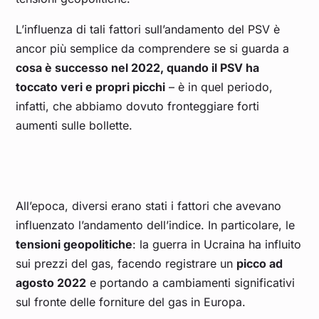
Luglio 2025
0,393
L’influenza di tali fattori sull’andamento del PSV è
ancor più semplice da comprendere se si guarda a
cosa è successo nel 2022, quando il PSV ha
Giugno 2025
0,419
toccato veri e propri picchi
– è in quel periodo,
infatti, che abbiamo dovuto fronteggiare forti
Maggio 2025
0,403
aumenti sulle bollette.
Aprile 2025
0,402
Marzo 2025
0,455
All’epoca, diversi erano stati i fattori che avevano
influenzato l’andamento dell’indice. In particolare, le
Febbraio 2025
0,566
tensioni geopolitiche
: la guerra in Ucraina ha influito
sui prezzi del gas, facendo registrare un
picco ad
Gennaio 2025
0,534
agosto 2022
e portando a cambiamenti significativi
sul fronte delle forniture del gas in Europa.
Dicembre 2024
0,509