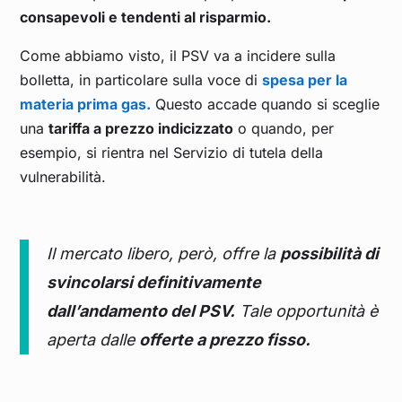
Aprile 2024
0,326
consapevoli e tendenti al risparmio.
Come abbiamo visto, il PSV va a incidere sulla
Marzo 2024
0,308
bolletta, in particolare sulla voce di
spesa per la
materia prima gas.
Questo accade quando si sceglie
Febbraio 2024
0,298
una
tariffa a prezzo indicizzato
o quando, per
esempio, si rientra nel Servizio di tutela della
Gennaio 2024
0,334
vulnerabilità.
Dicembre 2023
0,389
Il mercato libero, però, offre la
possibilità di
Novembre 2023
0,455
svincolarsi definitivamente
dall’andamento del PSV.
Tale opportunità è
Ottobre 2023
0,468
aperta dalle
offerte a prezzo fisso.
Settembre 2023
0,396