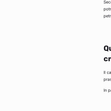
Sec
pot
petr
Qu
cr
Il 
pras
In p