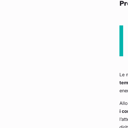
Pr
Le 
tem
ene
Allo
i co
l’at
diri