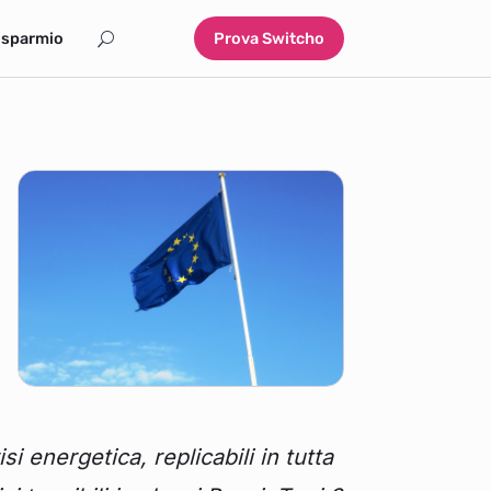
isparmio
Prova Switcho
si energetica, replicabili in tutta