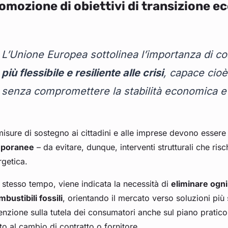
omozione di obiettivi di transizione e
L’Unione Europea sottolinea l’importanza di c
più flessibile e resiliente alle crisi
, capace cioè
senza compromettere la stabilità economica e
misure di sostegno ai cittadini e alle imprese devono esser
poranee
– da evitare, dunque, interventi strutturali che risc
rgetica.
 stesso tempo, viene indicata la necessità di
eliminare ogni
mbustibili fossili
, orientando il mercato verso soluzioni più s
tenzione sulla tutela dei consumatori anche sul piano prati
tto al cambio di contratto o fornitore.