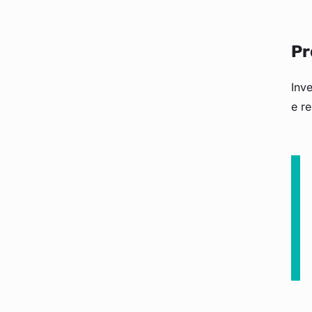
Pr
Inve
e re