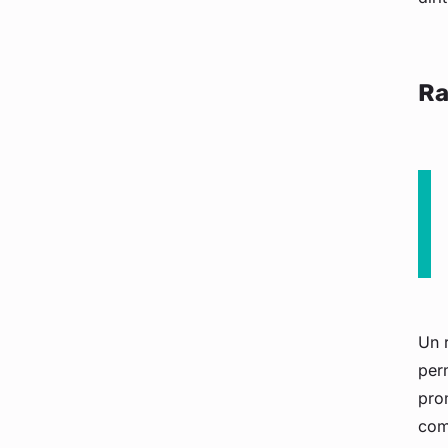
Ra
Un r
perm
prom
com