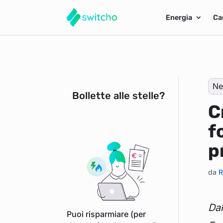
Energia
Ca
Ne
Bollette alle stelle?
C
f
p
da
R
Dal
Puoi risparmiare (per