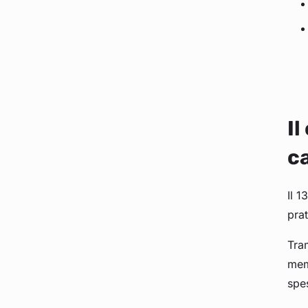
Il
c
Il 
prat
Tra
memb
spe