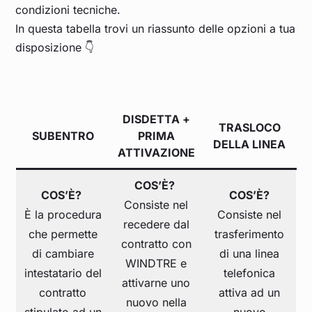
condizioni tecniche.
In questa tabella trovi un riassunto delle opzioni a tua
disposizione 👇
DISDETTA +
TRASLOCO
SUBENTRO
PRIMA
DELLA LINEA
ATTIVAZIONE
COS’È?
COS’È?
COS’È?
Consiste nel
È la procedura
Consiste nel
recedere dal
che permette
trasferimento
contratto con
di cambiare
di una linea
WINDTRE e
intestatario del
telefonica
attivarne uno
contratto
attiva ad un
nuovo nella
stipulato ad un
nuovo