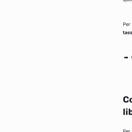
Per 
tass
Co
li
Per 