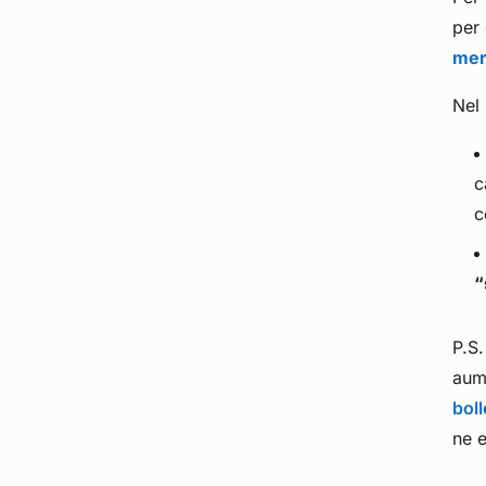
per 
mer
Nel 
c
c
“
P.S.
aume
boll
ne e