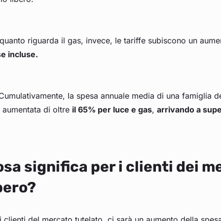
quanto riguarda il gas, invece, le tariffe subiscono un aum
e incluse.
Cumulativamente, la spesa annuale media di una famiglia del
aumentata di oltre
il 65% per luce e gas
,
arrivando a supe
sa significa per i clienti dei m
bero?
i clienti del mercato tutelato, ci sarà un aumento della spe