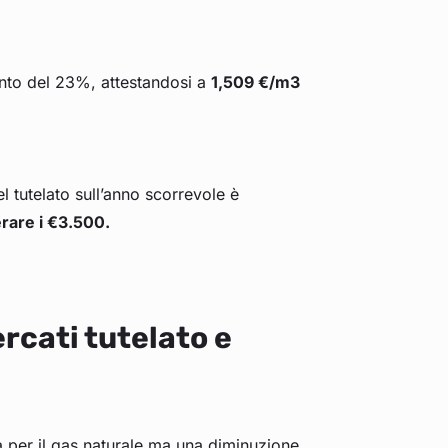
ento del 23%, attestandosi a
1,509 €/m3
 tutelato sull’anno scorrevole è
rare i €3.500.
ercati tutelato e
sa per il gas naturale ma una diminuzione