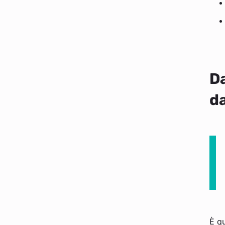
Da
da
È q