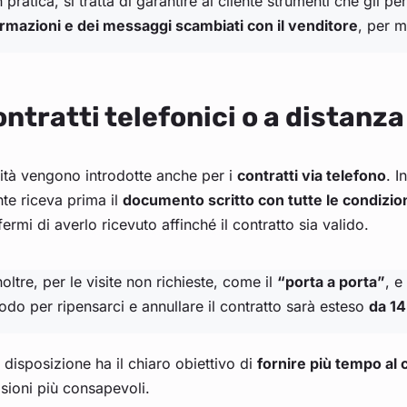
n pratica, si tratta di garantire al cliente strumenti che gli 
ormazioni e dei messaggi scambiati con il venditore
, per 
ntratti telefonici o a distanza
ità vengono introdotte anche per i
contratti via telefono
. I
nte riceva prima il
documento scritto con tutte le condizio
ermi di averlo ricevuto affinché il contratto sia valido.
noltre, per le visite non richieste, come il
“porta a porta”
, e
odo per ripensarci e annullare il contratto sarà esteso
da 14
 disposizione ha il chiaro obiettivo di
fornire più tempo al
sioni più consapevoli.