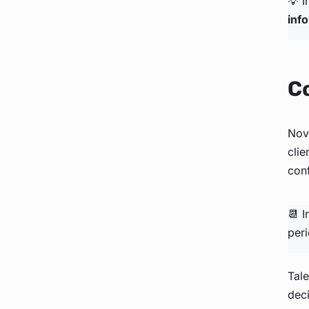
💡 I
inf
Co
Nov
clie
conf
📆 I
peri
Tale
deci