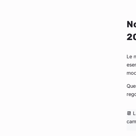
No
2
Le 
esem
mod
Que
reg
📆 
camb