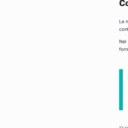
Co
Le 
cont
Nel
forn