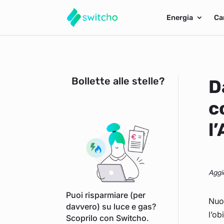
Energia
Ca
Bollette alle stelle?
D
c
l
Aggi
Puoi risparmiare (per
Nuov
davvero) su luce e gas?
l’ob
Scoprilo con Switcho.